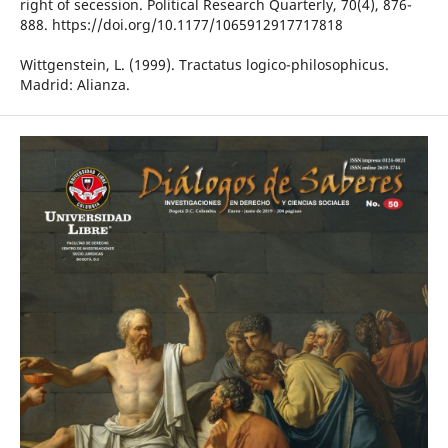
right of secession. Political Research Quarterly, 70(4), 876-
888. https://doi.org/10.1177/1065912917717818
Wittgenstein, L. (1999). Tractatus logico-philosophicus.
Madrid: Alianza.