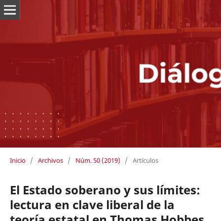
Inicio
/
Archivos
/
Núm. 50 (2019)
/
Artículos
El Estado soberano y sus límites:
lectura en clave liberal de la
teoría estatal en Thomas Hobbes