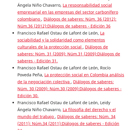
Ángela Niño Chavarro,
La responsabilidad social
empresarial en las empresas del sector carbonífero
colombiano
,
Diálogos de saberes: Núm. 36 (2012):
Núm.36 (2012):Diálogos de saberes - Edición 36
Francisco Rafael Ostau de Lafont de León,
La
sociabilidad y la solidaridad como elementos
culturales de la protección social
,
Diálogos de
saberes: Núm. 31 (2009): Núm.31 (2009):Diálogos de
saberes - Edición 31.
Francisco Rafael Ostau de Lafont de León, Rocío
Poveda Peña,
La protección social en Colombia análisis
de la negociación colectiva
,
Diálogos de saberes:
Núm. 30 (2009): Núm.30 (2009):Diálogos de saberes -
Edición 30.
Francisco Rafael Ostau de Lafont de León, Leidy
Ángela Niño Chavarro,
La filosofía del derecho y el
mundo del trabajo
,
Diálogos de saberes: Núm. 34
(2011): Núm.34 (2011):Diálogos de saberes - Edición