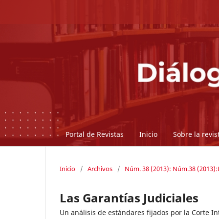
Portal de Revistas
Inicio
Sobre la revi
Inicio
/
Archivos
/
Núm. 38 (2013): Núm.38 (2013):D
Las Garantías Judiciales
Un análisis de estándares fijados por la Corte