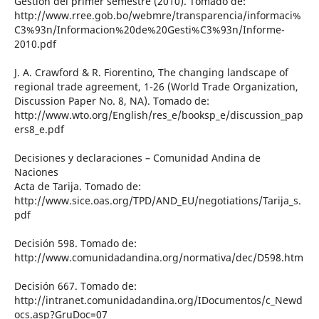
Gestión del primer semestre (2010). Tomado de:
http://www.rree.gob.bo/webmre/transparencia/informaci%
C3%93n/Informacion%20de%20Gesti%C3%93n/Informe-
2010.pdf
J. A. Crawford & R. Fiorentino, The changing landscape of
regional trade agreement, 1-26 (World Trade Organization,
Discussion Paper No. 8, NA). Tomado de:
http://www.wto.org/English/res_e/booksp_e/discussion_pap
ers8_e.pdf
Decisiones y declaraciones – Comunidad Andina de
Naciones
Acta de Tarija. Tomado de:
http://www.sice.oas.org/TPD/AND_EU/negotiations/Tarija_s.
pdf
Decisión 598. Tomado de:
http://www.comunidadandina.org/normativa/dec/D598.htm
Decisión 667. Tomado de:
http://intranet.comunidadandina.org/IDocumentos/c_Newd
ocs.asp?GruDoc=07