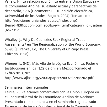
Vallejo, H., La relación económica entre la Unión Europea y
la Comunidad Andina: su estado actual y perspectivas de
desarrollo, 1-16 (Documento CEDE, edición electrónica,
Universidad de los Andes, Bogotá, 2004). Tomado de:
http://ediciones.uniandes.edu.co/index.php?
Itemid=83&option=com_zoo&view=item&category_id=0&item
_id=2312
Whalley, J., Why Do Countries Seek Regional Trade
Agreements? en The Regionalization of the World Economy,
63-90 (J. Frankel, Ed, The University of Chicago Press,
Chicago, 1998).
Whener, L. (ND). Más Allá de la Lógica Económica: Poder e
Instituciones en los TLCs de Chile y México.Tomado el
12/02/2013, de:
http://www.ajlas.org/v2006/paper/2009vol22no202.pdf
Seminarios internacionales
Fairlie, R., Relaciones comerciales con la Unión Europea en
el Spaguetti-bowl de la Comunidad Andina de Naciones.
Presentado como ponencia en el seminario regional sobre
Escenarios de inserción internacional de la Comunidad