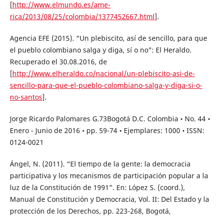
[
http://www.elmundo.es/ame-
rica/2013/08/25/colombia/1377452667.html
].
Agencia EFE (2015). “Un plebiscito, así de sencillo, para que
el pueblo colombiano salga y diga, sí o no”: El Heraldo.
Recuperado el 30.08.2016, de
[
http://www.elheraldo.co/nacional/un-plebiscito-asi-de-
sencillo-para-que-el-pueblo-colombiano-salga-y-diga-si-o-
no-santos
].
Jorge Ricardo Palomares G.73Bogotá D.C. Colombia • No. 44 •
Enero - Junio de 2016 • pp. 59-74 • Ejemplares: 1000 • ISSN:
0124-0021
Ángel, N. (2011). “El tiempo de la gente: la democracia
participativa y los mecanismos de participación popular a la
luz de la Constitución de 1991”. En: López S. (coord.),
Manual de Constitución y Democracia, Vol. II: Del Estado y la
protección de los Derechos, pp. 223-268, Bogotá,