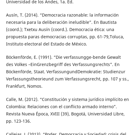
Universidad de los Andes, 1a. Ed.
Ausín, T. (2014). “Democracia razonable: la información
necesaria para la deliberación ineludible”. En Bautista
(coord.); Txetxu Ausín (coord.). Democracia ética: una
propuesta paras democracias corruptas, pp. 61-79,Toluca,
Instituto electoral del Estado de México.
Böckenförde, E. (1991). “Die verfassungge-bende Gewalt
des Volkes –EinGrenzbegriff des Verfassungsrechts”. En
Böckenförde, Staat. VerfassungundDemokratie: Studienzur
Verfassungstheorieund zum Verfassungsrecht, pp. 107 y ss.,
Frankfurt, Nomos.
Calle, M. (2012). “Constitución y sistema jurídico implícito en
Colombia: Relaciones con el conflicto armado interno”.
Revista Nueva Época, XVIII (39), Bogotá, Universidad Libre,
pp. 123-136.
Callejas, J. (2013). “Poder, Democracia y Sociedad: crisis del