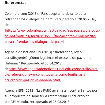
Referencias
Colombia.com (2016). “Farc aceptan plebiscito para
refrendar los diálogos de paz”. Recuperado el 20.05.2016,
de
]
https://www.colombia.com/actualidad/especiales/dialogos-
de-paz/noticias/sdi282/136636/farc-aceptan-el-plebiscito-
para-refrendar-los-dialogos-de-paz#
].
Agencia de noticias UN (2013).“¿Referendo, ley o
constituyente? ¿Cómo legitimar el proceso de paz en la
Habana?” Recuperado el 05.04.2013,
de
http://www.agenciadenoticias.unal.edu.co/ndetalle/arti-
cle/referendo-ley-o-constituyente-como-legitimar-el-
acuerdo-de-paz-de-la-habana.html
,
Agencia EFE (2013).“Las FARC arremeten contra Santos por
su propuesta de someter a referéndum el acuerdo de
paz”.El Mundo, recuperado el 25.08.2013, de