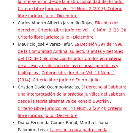
la intervención desde la institucionalidad del Estado
,
Criterio Libre Jurídico: Vol. 10 Núm. 2 (2013): Criterio
libre jurídico Julio - Diciembre
Carlos Alberto Alberto Jaramillo Rojas,
Filosofía del
derecho
,
Criterio Libre Jurídico: Vol. 10 Núm. 2 (2013):
Criterio libre jurídico Julio - Diciembre
Mauricio José Álvarez-Tafur,
La Decisión 391 de 1996
de la Comunidad Andina: su lectura antes y después
del TLC de Colombia con Estados Unidos en materia
de acceso y protección de los recursos genéticos y
biológicos
,
Criterio Libre Jurídico: Vol. 11 Núm. 1
(2014): Criterio libre jurídico Enero - Julio
Cristian David Ocampo-Macías,
El derecho al Sabbath:
una interpretación de la práctica jurídica del Sabbath
desde la teoría alternativa de Ronald Dworkin
,
Criterio Libre Jurídico: Vol. 11 Núm. 2 (2014): Criterio
libre jurídico Julio - Diciembre
Diana Fernanda Gómez-Bañol, Martha Liliana
Palomino-Leiva,
La escuela para padres en la