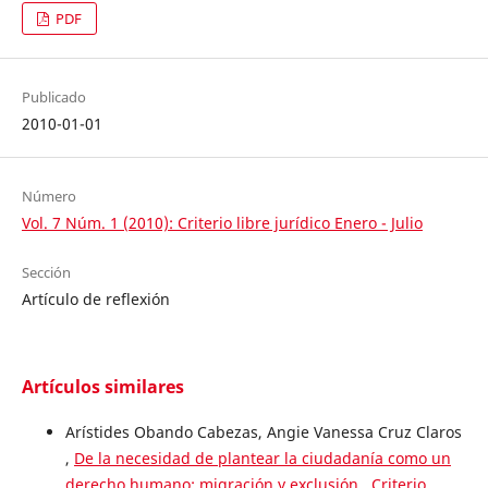
PDF
Publicado
2010-01-01
Número
Vol. 7 Núm. 1 (2010): Criterio libre jurídico Enero - Julio
Sección
Artículo de reflexión
Artículos similares
Arístides Obando Cabezas, Angie Vanessa Cruz Claros
,
De la necesidad de plantear la ciudadanía como un
derecho humano: migración y exclusión
,
Criterio