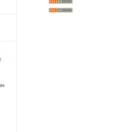
e
 de