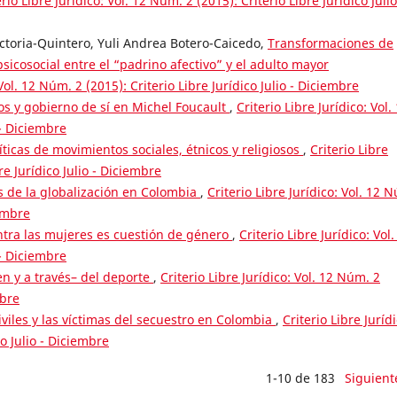
erio Libre Jurídico: Vol. 12 Núm. 2 (2015): Criterio Libre Jurídico Julio
toria-Quintero, Yuli Andrea Botero-Caicedo,
Transformaciones de
sicosocial entre el “padrino afectivo” y el adulto mayor
 Vol. 12 Núm. 2 (2015): Criterio Libre Jurídico Julio - Diciembre
os y gobierno de sí en Michel Foucault
,
Criterio Libre Jurídico: Vol.
 - Diciembre
íticas de movimientos sociales, étnicos y religiosos
,
Criterio Libre
re Jurídico Julio - Diciembre
es de la globalización en Colombia
,
Criterio Libre Jurídico: Vol. 12 
iembre
ontra las mujeres es cuestión de género
,
Criterio Libre Jurídico: Vol.
 - Diciembre
en y a través– del deporte
,
Criterio Libre Jurídico: Vol. 12 Núm. 2
mbre
iviles y las víctimas del secuestro en Colombia
,
Criterio Libre Jurídi
co Julio - Diciembre
1-10 de 183
Siguient