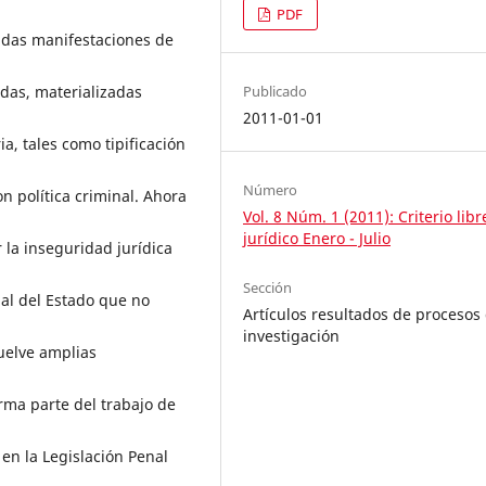
PDF
adas manifestaciones de
Publicado
das, materializadas
2011-01-01
ia, tales como tipificación
Número
n política criminal. Ahora
Vol. 8 Núm. 1 (2011): Criterio libr
jurídico Enero - Julio
r la inseguridad jurídica
Sección
nal del Estado que no
Artículos resultados de procesos
investigación
uelve amplias
rma parte del trabajo de
en la Legislación Penal