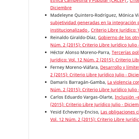
Étnica Campesina y Popular (CACEP)
,
Crit
Diciembre
Madeleyne Quintero-Rodríguez, Mónica Vic
subjetividad generadas en la integración p
institucionalizado
,
Criterio Libre Jurídico:
Reinaldo Giraldo-Díaz,
Gobierno de los otr
Núm. 2 (2015): Criterio Libre Jurídico Julio
Héctor Alonso Moreno-Parra,
Tercerías pol
Jurídico: Vol. 12 Núm. 2 (2015): Criterio Lib
Ferney Moreno-Viáfara,
Desarrollo y límit
2 (2015): Criterio Libre Jurídico Julio - Dic
Damaris Barragán-Gamba,
La violencia c
Núm. 2 (2015): Criterio Libre Jurídico Julio
Carlos Eduardo Vargas-Olarte,
Inclusión –
(2015): Criterio Libre Jurídico Julio - Dicie
Yesid Echeverry-Enciso,
Las obligaciones c
Vol. 12 Núm. 2 (2015): Criterio Libre Jurídi