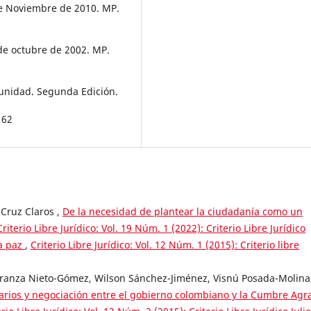
de Noviembre de 2010. MP.
 de octubre de 2002. MP.
rtunidad. Segunda Edición.
162
Cruz Claros ,
De la necesidad de plantear la ciudadanía como un
Criterio Libre Jurídico: Vol. 19 Núm. 1 (2022): Criterio Libre Jurídico
la paz
,
Criterio Libre Jurídico: Vol. 12 Núm. 1 (2015): Criterio libre
eranza Nieto-Gómez, Wilson Sánchez-Jiménez, Visnú Posada-Molina
arios y negociación entre el gobierno colombiano y la Cumbre Agr