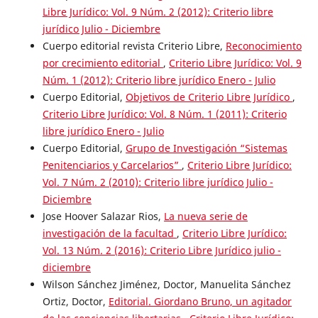
Libre Jurídico: Vol. 9 Núm. 2 (2012): Criterio libre
jurídico Julio - Diciembre
Cuerpo editorial revista Criterio Libre,
Reconocimiento
por crecimiento editorial
,
Criterio Libre Jurídico: Vol. 9
Núm. 1 (2012): Criterio libre jurídico Enero - Julio
Cuerpo Editorial,
Objetivos de Criterio Libre Jurídico
,
Criterio Libre Jurídico: Vol. 8 Núm. 1 (2011): Criterio
libre jurídico Enero - Julio
Cuerpo Editorial,
Grupo de Investigación “Sistemas
Penitenciarios y Carcelarios”
,
Criterio Libre Jurídico:
Vol. 7 Núm. 2 (2010): Criterio libre jurídico Julio -
Diciembre
Jose Hoover Salazar Rios,
La nueva serie de
investigación de la facultad
,
Criterio Libre Jurídico:
Vol. 13 Núm. 2 (2016): Criterio Libre Jurídico julio -
diciembre
Wilson Sánchez Jiménez, Doctor, Manuelita Sánchez
Ortiz, Doctor,
Editorial. Giordano Bruno, un agitador