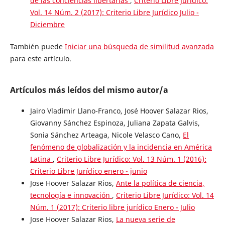
de las conciencias libertarias
,
Criterio Libre Jurídico:
Vol. 14 Núm. 2 (2017): Criterio Libre Jurídico Julio -
Diciembre
También puede
Iniciar una búsqueda de similitud avanzada
para este artículo.
Artículos más leídos del mismo autor/a
Jairo Vladimir Llano-Franco, José Hoover Salazar Rios,
Giovanny Sánchez Espinoza, Juliana Zapata Galvis,
Sonia Sánchez Arteaga, Nicole Velasco Cano,
El
fenómeno de globalización y la incidencia en América
Latina
,
Criterio Libre Jurídico: Vol. 13 Núm. 1 (2016):
Criterio Libre Jurídico enero - junio
Jose Hoover Salazar Rios,
Ante la política de ciencia,
tecnología e innovación
,
Criterio Libre Jurídico: Vol. 14
Núm. 1 (2017): Criterio libre jurídico Enero - Julio
Jose Hoover Salazar Rios,
La nueva serie de