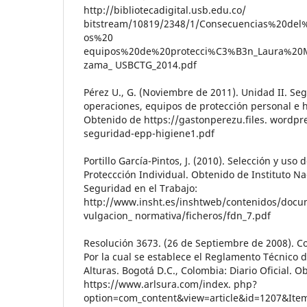
http://bibliotecadigital.usb.edu.co/
bitstream/10819/2348/1/Consecuencias%20de
os%20
equipos%20de%20protecci%C3%B3n_Laura%20M
zama_ USBCTG_2014.pdf
Pérez U., G. (Noviembre de 2011). Unidad II. Se
operaciones, equipos de protección personal e h
Obtenido de https://gastonperezu.files. wordp
seguridad-epp-higiene1.pdf
Portillo García-Pintos, J. (2010). Selección y uso
Proteccción Individual. Obtenido de Instituto Na
Seguridad en el Trabajo:
http://www.insht.es/inshtweb/contenidos/docum
vulgacion_ normativa/ficheros/fdn_7.pdf
Resolución 3673. (26 de Septiembre de 2008). C
Por la cual se establece el Reglamento Técnico 
Alturas. Bogotá D.C., Colombia: Diario Oficial. O
https://www.arlsura.com/index. php?
option=com_content&view=article&id=1207&Ite