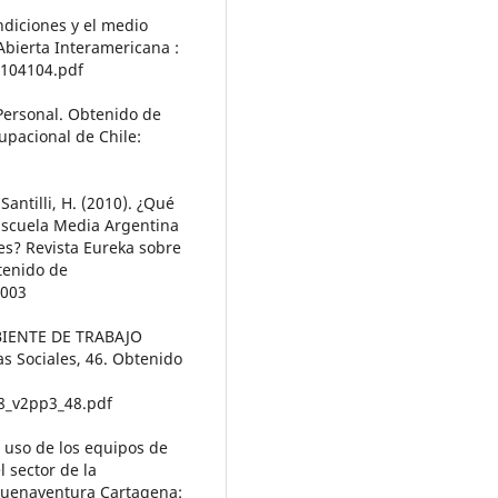
ndiciones y el medio
Abierta Interamericana :
tc104104.pdf
 Personal. Obtenido de
upacional de Chile:
 Santilli, H. (2010). ¿Qué
Escuela Media Argentina
nes? Revista Eureka sobre
tenido de
2003
BIENTE DE TRABAJO
 Sociales, 46. Obtenido
8_v2pp3_48.pdf
 uso de los equipos de
l sector de la
Buenaventura Cartagena: