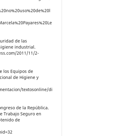
l%20no%20uso%20de%20l
arcela%20Payares%20Le
guridad de las
igiene industrial.
ress.com/2011/11/2-
 de los Equipos de
cional de Higiene y
entacion/textosonline/di
ongreso de la República.
de Trabajo Seguro en
btenido de
mid=32