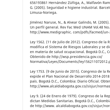
656193861 Hernández Zúñiga, A., Malfavón Ramo
G. (2005). Seguridad e higiene industrial. Barcel
Limusa-Noriega.
Jiménez Naruse, N., & Alvear Galindo, M. (2005).
Un perfil general. Rev Fac Med UNAM Vol.48 No.
http://www.medigraphic. com/pdfs/facmed/un
Ley 1562. (11 de Julio de 2012). Congreso de la R
modifica el Sistema de Riesgos Laborales y se di
en materia de salud ocupacional. Bogotá D.C., Co
Obtenido de http://wsp.presidencia.gov.co/
Normativa/Leyes/Documents/ley156211072012.
Ley 1753. (9 de Junio de 2015). Congreso de la Re
expide el Plan Nacional de Desarrollo 2014-201
país. Bogotá D.C., Colombia: Diario Oficial. Obte
http://www.alcaldiabogota.gov.co/sisjur/norma
Ley 9. (24 de Enero de 1979). Congreso de la Rep
dictan Medidas Sanitarias. Bogotá D.C., Colombia
de http://www. alcaldiabogota.gov.co/sisjur/n