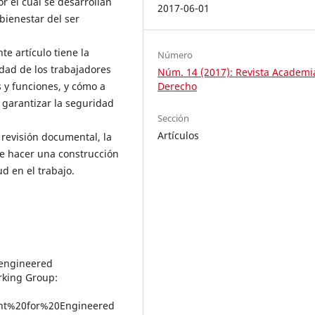
r el cual se desarrollan
2017-06-01
bienestar del ser
te artículo tiene la
Número
idad de los trabajadores
Núm. 14 (2017): Revista Academi
 y funciones, y cómo a
Derecho
 garantizar la seguridad
Sección
Artículos
 revisión documental, la
te hacer una construcción
ud en el trabajo.
 engineered
rking Group:
nt%20for%20Engineered