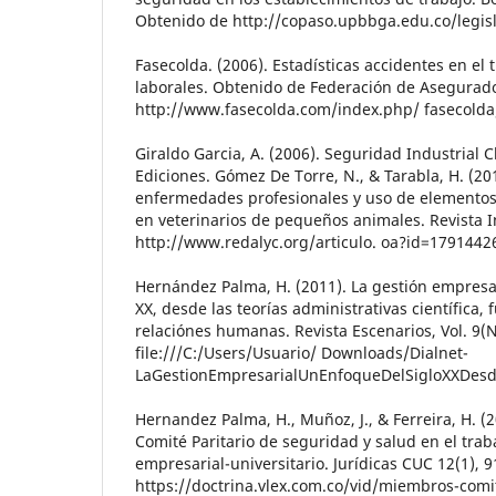
Obtenido de http://copaso.upbbga.edu.co/legis
Fasecolda. (2006). Estadísticas accidentes en el
laborales. Obtenido de Federación de Asegurad
http://www.fasecolda.com/index.php/ fasecolda/
Giraldo Garcia, A. (2006). Seguridad Industrial 
Ediciones. Gómez De Torre, N., & Tarabla, H. (20
enfermedades profesionales y uso de elementos
en veterinarios de pequeños animales. Revista I
http://www.redalyc.org/articulo. oa?id=1791442
Hernández Palma, H. (2011). La gestión empresar
XX, desde las teorías administrativas científica, 
relaciónes humanas. Revista Escenarios, Vol. 9(N
file:///C:/Users/Usuario/ Downloads/Dialnet-
LaGestionEmpresarialUnEnfoqueDelSigloXXDesd
Hernandez Palma, H., Muñoz, J., & Ferreira, H. (
Comité Paritario de seguridad y salud en el trab
empresarial-universitario. Jurídicas CUC 12(1), 
https://doctrina.vlex.com.co/vid/miembros-comi