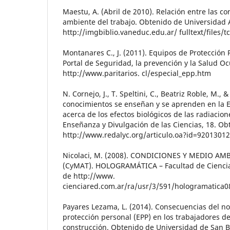
Maestu, A. (Abril de 2010). Relación entre las co
ambiente del trabajo. Obtenido de Universidad 
http://imgbiblio.vaneduc.edu.ar/ fulltext/files/
Montanares C., J. (2011). Equipos de Protección
Portal de Seguridad, la prevención y la Salud Oc
http://www.paritarios. cl/especial_epp.htm
N. Cornejo, J., T. Speltini, C., Beatriz Roble, M., &
conocimientos se enseñan y se aprenden en la 
acerca de los efectos biológicos de las radiacio
Enseñanza y Divulgación de las Ciencias, 18. Ob
http://www.redalyc.org/articulo.oa?id=9201301
Nicolaci, M. (2008). CONDICIONES Y MEDIO AM
(CyMAT). HOLOGRAMÁTICA – Facultad de Ciencias
de http://www.
cienciared.com.ar/ra/usr/3/591/hologramatica0
Payares Lezama, L. (2014). Consecuencias del no
protección personal (EPP) en los trabajadores de
construcción. Obtenido de Universidad de San 