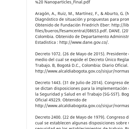
%20 Nanoparticles_Final.pdf
Aragón, A., Ruiz, M., Martínez, F., & Aburto, G. 
Diagnóstico de situación y propuestas para pro
Obtenido de Fundación Friedrich Eber: http://lib
files/bueros/fesamcentral/08653.pdf. DANE. (20
Colombia. Obtenido de Departamento Administr
Estadistica : http://www.dane.gov.co/.
Decreto 1072. (26 de Mayo de 2015). Presidente 
medio del cual se expide el Decreto Único Regla
Trabajo. B, Bogotá D.C., Colombia: Diario Oficial
http://www.alcaldiabogota.gov.co/sisjur/norma
Decreto 1443. (31 de Julio de 2014). Congreso de 
se dictan disposiciones para la implementación 
la Seguridad y Salud en el Trabajo (SG-SST). Bog
Oficial 49229. Obtenido de
http://www.alcaldiabogota.gov.co/sisjur/norma
Decreto 2400. (22 de Mayo de 1979). Congreso de
cual se establecen algunas disposiciones sobre 
seguridad en los establecimientos de trabajo. B