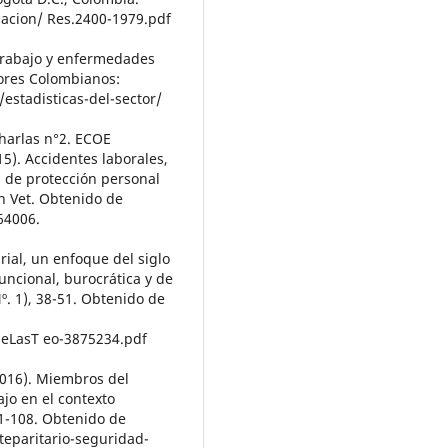
lacion/ Res.2400-1979.pdf
 trabajo y enfermedades
ores Colombianos:
estadisticas-del-sector/
Charlas n°2. ECOE
15). Accidentes laborales,
 de protección personal
n Vet. Obtenido de
64006.
ial, un enfoque del siglo
funcional, burocrática y de
º. 1), 38-51. Obtenido de
eLasT eo-3875234.pdf
2016). Miembros del
ajo en el contexto
91-108. Obtenido de
teparitario-seguridad-