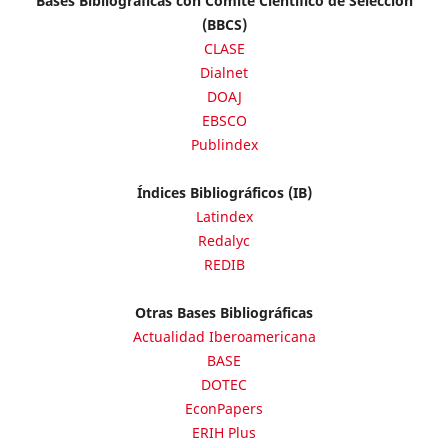
Bases Bibliográficas con Comité Científico de Selección
(BBCS)
CLASE
Dialnet
DOAJ
EBSCO
Publindex
Índices Bibliográficos (IB)
Latindex
Redalyc
REDIB
Otras Bases Bibliográficas
Actualidad Iberoamericana
BASE
DOTEC
EconPapers
ERIH Plus