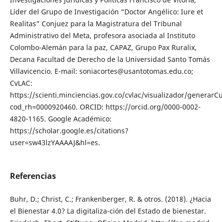
Líder del Grupo de Investigación “Doctor Angélico: Iure et
Realitas” Conjuez para la Magistratura del Tribunal
Administrativo del Meta, profesora asociada al Instituto
Colombo-Alemán para la paz, CAPAZ, Grupo Pax Ruralix,
Decana Facultad de Derecho de la Universidad Santo Tomás
Villavicencio. E-mail: soniacortes@usantotomas.edu.co;
CvLAC:
https://scienti.minciencias.gov.co/cvlac/visualizador/generarC
cod_rh=0000920460. ORCID: https://orcid.org/0000-0002-
4820-1165. Google Académico:
https://scholar.google.es/citations?
user=sw43lzYAAAAJ&hl=es.
Referencias
Buhr, D.; Christ, C.; Frankenberger, R. & otros. (2018). ¿Hacia
el Bienestar 4.0? La digitaliza-ción del Estado de bienestar.