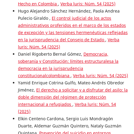
Hecho en Colombia
,
Verba luris: Núm. 54 (2025)
Hugo Alejandro Sánchez Hernández, Paola Andrea
Pulecio Giraldo ,
El control judicial de los actos
administrativos proferidos en el marco de los estados
de excepción y las tensiones hermenéuticas reflejadas
en la jurisprudencia del Consejo de Estado
,
Verba
luris: Núm. 54 (2025)
Daniel Rigoberto Bernal Gómez,
Democracia,
soberanía y Constitución: límites estructuralesa la
democracia en la jurisprudencia
constitucionalcolombiana
,
Verba luris: Núm. 54 (2025)
Yamid Enrique Cotrina Gulfo, Mateo Andrés Obredor
Jiménez,
El derecho a solicitar y a disfrutar del asilo: la
doble dimensión del régimen de protección
internacional a refugiados
,
Verba luris: Núm. 54
(2025)
Elkin Centeno Cardona, Sergio Luis Mondragón
Duarte, Aldemar Guzmán Quintero, Nataly Guzmán
Quintana,
Prevención del suicidio en entornos