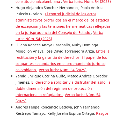
constitucionalcolombiana
,
Verba luris: Núm. 54 (2025)
Hugo Alejandro Sánchez Hernández, Paola Andrea
Pulecio Giraldo ,
El control judicial de los actos
administrativos proferidos en el marco de los estados
de excepción y las tensiones hermenéuticas reflejadas
en la jurisprudencia del Consejo de Estado
,
Verba
luris: Núm. 54 (2025)
Liliana Rebeca Anaya Caraballo, Nuby Dominga
Mogollón Anaya, José David Torrenegra Ariza,
Entre la
restitución y la garantía de derechos: El papel de los
ocupantes secundarios en el ordenamiento jurídico
colombiano
,
Verba luris: Núm. 54 (2025)
Yamid Enrique Cotrina Gulfo, Mateo Andrés Obredor
Jiménez,
El derecho a solicitar y a disfrutar del asilo: la
doble dimensión del régimen de protección
internacional a refugiados
,
Verba luris: Núm. 54
(2025)
Andrés Felipe Roncancio Bedoya, John Fernando
Restrepo Tamayo, Kelly Joselin Espitia Ortega,
Rasgos