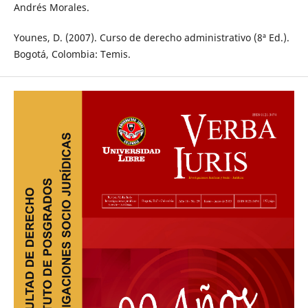
Andrés Morales.
Younes, D. (2007). Curso de derecho administrativo (8ª Ed.).
Bogotá, Colombia: Temis.