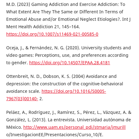
M.D. (2023) Gaming Addiction and Exercise Addiction: To
What Extent Are They The Same or Different In Terms of
Emotional Abuse and/or Emotional Neglect Etiologies?. Int J
Ment Health Addiction 21, 145–164.
https://doi.org/10.1007/s11469-021-00585-0
Oceja, J., & Fernández, N. G. (2020). University students and
video games: Perceptions, use, and preferences according
to gender.
https://doi.org/10.14507/EPAA.28.4181
Ottenbreit, N. D., Dobson, K. S. (2004) Avoidance and
depression: the construction of the cognitive-behavioral
avoidance scale.
https://doi.org/10.1016/S0005-
7967(03)00140-
2.
Peláez, A., Rodríguez, J., Ramírez, S., Pérez, L., Vázquez, A. &
González, L. (2013). La entrevista. Universidad autónoma de
México.
http://www.uam.es/personal_pdi/stmaria/jmurill
o/InvestigacionEE/Presentaciones/Curso_10/E.