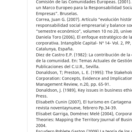
Comisión de las Comunidades Europeas. (2001).
un Marco Europeo para la Responsabilidad Socia
Empresas”. Bruselas.
Correa, Juan G. (2007). Artículo “evolución histó
responsabilidad social empresarial y balance soc
“semestre económico”, volumen 10 no 20, unive
Daniela Toro (2006), El enfoque estratégico de l
corporativa. Intangible Capital- Nº 14- Vol. 2, PP
Catalunya, España.
Diez de Castro E.P. (1982): La contribución de la
de la comunidad. En: Temas Actuales de Gestió
Publicaciones del C.U.R., Sevilla.
Donaldson, T; Preston, L. E. (1995): The Stakehol
Corporation: Concepts, Evidence and Implicatio
Management Review, n.20, pp. 65-91.
Donaldson, J. (1989), Key issues in business eth
Press.
Elisabeth Cunin (2007), El turismo en Cartagena
revista noventaynueve, febrero Pp.34-39.
Elisabet Garriga, Doménec Melé (2004), Corporat
Theories: Mapping the Territory Journal of Busin
2004.
Escudero Poblete Gaston (2009) La teoría de los