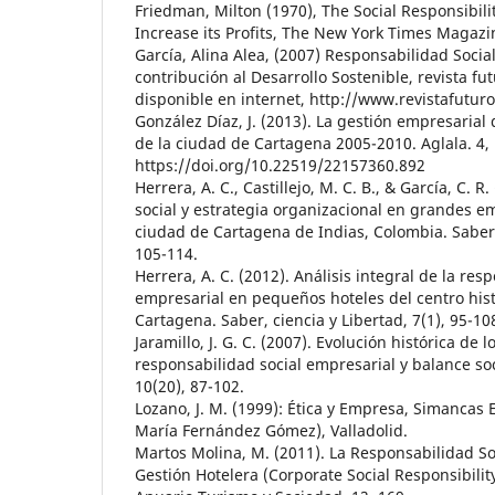
Friedman, Milton (1970), The Social Responsibilit
Increase its Profits, The New York Times Magazi
García, Alina Alea, (2007) Responsabilidad Socia
contribución al Desarrollo Sostenible, revista fut
disponible en internet, http://www.revistafuturo
González Díaz, J. (2013). La gestión empresarial
de la ciudad de Cartagena 2005-2010. Aglala. 4, 1
https://doi.org/10.22519/22157360.892
Herrera, A. C., Castillejo, M. C. B., & García, C. 
social y estrategia organizacional en grandes e
ciudad de Cartagena de Indias, Colombia. Saber, 
105-114.
Herrera, A. C. (2012). Análisis integral de la res
empresarial en pequeños hoteles del centro hist
Cartagena. Saber, ciencia y Libertad, 7(1), 95-10
Jaramillo, J. G. C. (2007). Evolución histórica de 
responsabilidad social empresarial y balance so
10(20), 87-102.
Lozano, J. M. (1999): Ética y Empresa, Simancas 
María Fernández Gómez), Valladolid.
Martos Molina, M. (2011). La Responsabilidad So
Gestión Hotelera (Corporate Social Responsibili