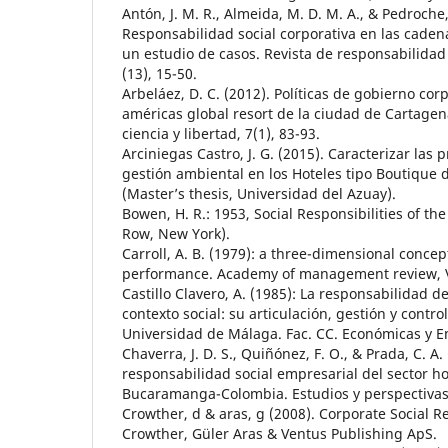
Antón, J. M. R., Almeida, M. D. M. A., & Pedroche,
Responsabilidad social corporativa en las caden
un estudio de casos. Revista de responsabilidad
(13), 15-50.
Arbeláez, D. C. (2012). Políticas de gobierno corp
américas global resort de la ciudad de Cartagen
ciencia y libertad, 7(1), 83-93.
Arciniegas Castro, J. G. (2015). Caracterizar las 
gestión ambiental en los Hoteles tipo Boutique 
(Master’s thesis, Universidad del Azuay).
Bowen, H. R.: 1953, Social Responsibilities of t
Row, New York).
Carroll, A. B. (1979): a three-dimensional conce
performance. Academy of management review, Vo
Castillo Clavero, A. (1985): La responsabilidad d
contexto social: su articulación, gestión y control
Universidad de Málaga. Fac. CC. Económicas y E
Chaverra, J. D. S., Quiñónez, F. O., & Prada, C. A. 
responsabilidad social empresarial del sector ho
Bucaramanga-Colombia. Estudios y perspectivas 
Crowther, d & aras, g (2008). Corporate Social R
Crowther, Güler Aras & Ventus Publishing ApS.