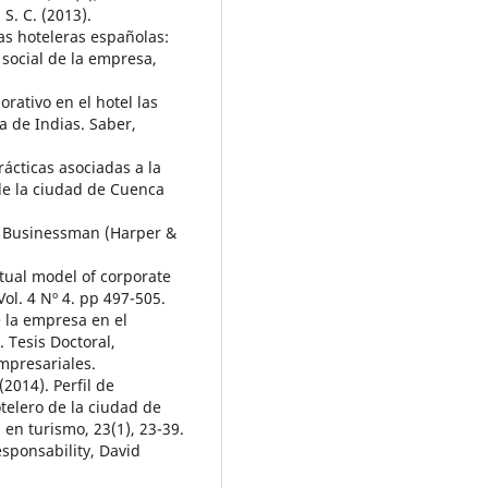
 S. C. (2013).
as hoteleras españolas:
 social de la empresa,
orativo en el hotel las
a de Indias. Saber,
prácticas asociadas a la
de la ciudad de Cuenca
he Businessman (Harper &
ptual model of corporate
l. 4 Nº 4. pp 497-505.
e la empresa en el
. Tesis Doctoral,
mpresariales.
(2014). Perfil de
telero de la ciudad de
en turismo, 23(1), 23-39.
esponsability, David