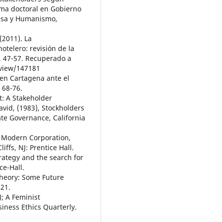
ma doctoral en Gobierno
resa y Humanismo,
(2011). La
otelero: revisión de la
), 47-57. Recuperado a
/view/147181
e en Cartagena ante el
 68-76.
: A Stakeholder
vid, (1983), Stockholders
te Governance, California
e Modern Corporation,
ffs, NJ: Prentice Hall.
rategy and the search for
ce-Hall.
Theory: Some Future
421.
; A Feminist
iness Ethics Quarterly.