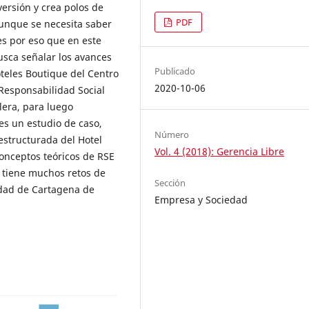
versión y crea polos de
PDF
 aunque se necesita saber
es por eso que en este
usca señalar los avances
Publicado
teles Boutique del Centro
2020-10-06
 Responsabilidad Social
lera, para luego
 es un estudio de caso,
Número
estructurada del Hotel
Vol. 4 (2018): Gerencia Libre
onceptos teóricos de RSE
o tiene muchos retos de
Sección
udad de Cartagena de
Empresa y Sociedad