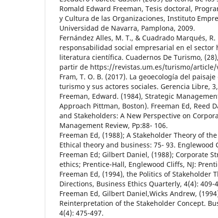
Romald Edward Freeman, Tesis doctoral, Progra
y Cultura de las Organizaciones, Instituto Emp
Universidad de Navarra, Pamplona, 2009.
Fernández Alles, M. T., & Cuadrado Marqués, R. 
responsabilidad social empresarial en el sector h
literatura científica. Cuadernos De Turismo, (28
partir de https://revistas.um.es/turismo/article
Fram, T. O. B. (2017). La geoecología del paisaj
turismo y sus actores sociales. Gerencia Libre, 3,
Freeman, Edward. (1984), Strategic Management
Approach Pittman, Boston). Freeman Ed, Reed Da
and Stakeholders: A New Perspective on Corpora
Management Review, Pp:88- 106.
Freeman Ed, (1988); A Stakeholder Theory of th
Ethical theory and business: 75- 93. Englewood Cli
Freeman Ed; Gilbert Daniel, (1988); Corporate St
ethics; Prentice-Hall, Englewood Cliffs, NJ: Prenti
Freeman Ed, (1994), the Politics of Stakeholder 
Directions, Business Ethics Quarterly, 4(4): 409-
Freeman Ed, Gilbert Daniel,Wicks Andrew, (1994)
Reinterpretation of the Stakeholder Concept. Bus
4(4): 475-497.