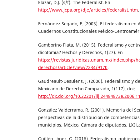
Elazar, D.J. (s/f). The Federalist. En
http://www.jcpa.org/dje/articles/federalist.htm
.
Fernández Segado, F. (2003). El federalismo en 
Cuadernos Constitucionales México-Centroaméri
Gamborino Plata, M. (2015). Federalismo y cent
dicotomía? Hechos y Derechos, 1(27). En
https://revistas.juridicas.unam.mx/index.php/h
derechos/article/view/7234/9170
.
Gaudreault-DesBiens, J. (2006). Federalismo y d
Mexicano de Derecho Comparado, 1(117). doi:
http://dx.doi.org/10.22201/iij.24484873e.2006.1
González Valderrama, R. (2001). Memoria del Se
perspectivas de la distribución de competencias
municipios, México, Cámara de diputados, LXI Le
Guillén López, G. (2016). Federalismo, gobiernos