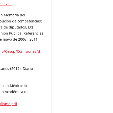
10.3793
.
 en Memoria del
ribución de competencias:
a de diputados, LXI
inión Pública. Referencias
de mayo de 2006], 2011.
dio/Cesop/Comisiones/d_f
canos (2019). Diario
mo en México: lo
ista Académica de
alismo.pdf
.