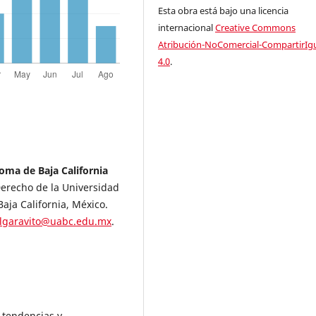
Esta obra está bajo una licencia
internacional
Creative Commons
Atribución-NoComercial-CompartirIg
4.0
.
oma de Baja California
Derecho de la Universidad
aja California, México.
lgaravito@uabc.edu.mx
.
: tendencias y