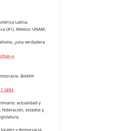
América Latina.
ca (41), México: UNAM.
ralismo, ¿una verdadera
echos-y-
emocracia. Boletín
17.3893
.
minario: actualidad y
: federación, estados y
gislatura.
 locales y democracia.