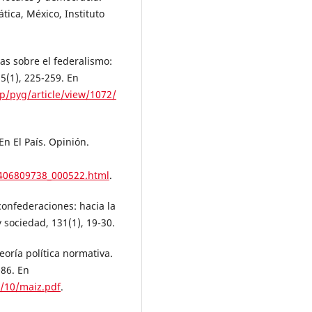
ica, México, Instituto
ías sobre el federalismo:
 5(1), 225-259. En
p/pyg/article/view/1072/
En El País. Opinión.
1406809738_000522.html
.
confederaciones: hacia la
 sociedad, 131(1), 19-30.
eoría política normativa.
-86. En
2/10/maiz.pdf
.