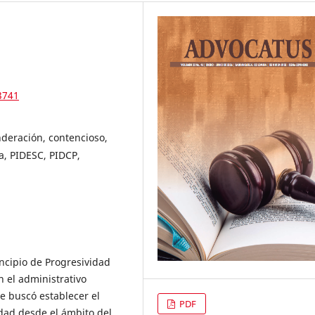
3741
nderación, contencioso,
da, PIDESC, PIDCP,
incipio de Progresividad
n el administrativo
se buscó establecer el
PDF
idad desde el ámbito del