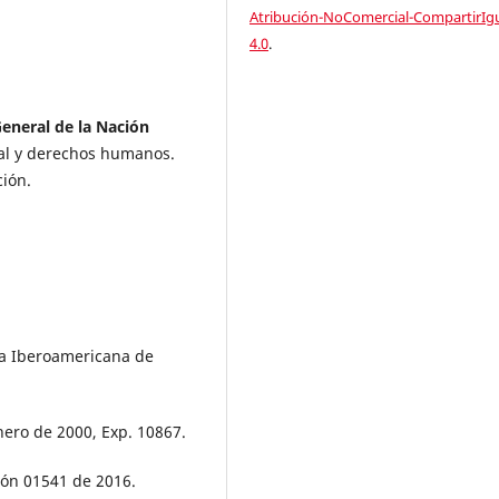
Atribución-NoComercial-CompartirIg
4.0
.
General de la Nación
ial y derechos humanos.
ción.
sta Iberoamericana de
nero de 2000, Exp. 10867.
ión 01541 de 2016.