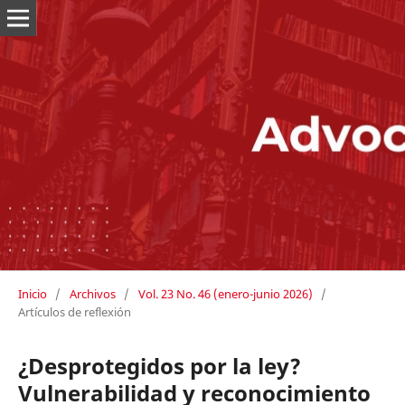
Inicio
/
Archivos
/
Vol. 23 No. 46 (enero-junio 2026)
/
Artículos de reflexión
¿Desprotegidos por la ley?
Vulnerabilidad y reconocimiento