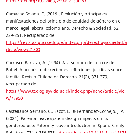
https://doi.org/10.22463/25909215.4583
Camacho Solana, C. (2019). Evolución y principales
manifestaciones del principio de equidad de género en el
marco legal laboral colombiano. Derecho & Sociedad, 53,
239-251. Recuperado de
https://revistas.pucp.edu.pe/index.php/derechoysociedad/a
rticle/view/21803
Carrasco Barraza, A. (1994). A la sombra de la torre de
Babel. A propósito de recientes reflexiones jurídicas sobre
familia. Revista Chilena de Derecho, 21(2), 371-379.
Recuperado de
https://www.teologiayvida.uc.cl/index.php/Rchd/article/vie
w/77950
Castellanos Serrano, C., Escot, L., & Fernández-Cornejo, J. A.
(2024). Parental leave system design impacts on its
gendered use: Paternity leave introduction in Spain. Family
Relations, 73(1), 359-378.
https://doi.org/10.1111/fare.12875