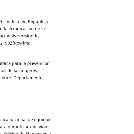
El conflicto en República
 la erradicación de la
rnacionais No Mundo
0.21902/Revrima.
blica para la prevención
chos de las mujeres
ciembre. Departamento
blica nacional de equidad
para garantizar una vida
re. Oficina de Planeación y