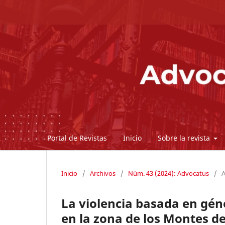
Portal de Revistas
Inicio
Sobre la revista
Inicio
/
Archivos
/
Núm. 43 (2024): Advocatus
/
A
La violencia basada en gén
en la zona de los Montes d