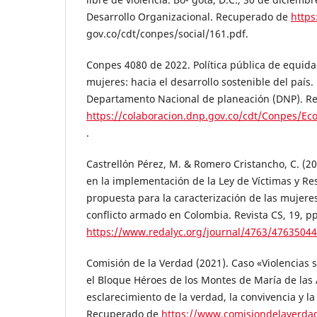
Desarrollo Organizacional. Recuperado de
https
gov.co/cdt/conpes/social/161.pdf.
Conpes 4080 de 2022. Política pública de equid
mujeres: hacia el desarrollo sostenible del país. 
Departamento Nacional de planeación (DNP). R
https://colaboracion.dnp.gov.co/cdt/Conpes/
.
Castrellón Pérez, M. & Romero Cristancho, C. (2
en la implementación de la Ley de Víctimas y Res
propuesta para la caracterización de las mujeres
conflicto armado en Colombia. Revista CS, 19, 
https://www.redalyc.org/journal/4763/4763504
Comisión de la Verdad (2021). Caso «Violencias 
el Bloque Héroes de los Montes de María de las
esclarecimiento de la verdad, la convivencia y la
Recuperado de
https://www.comisiondelaverdad