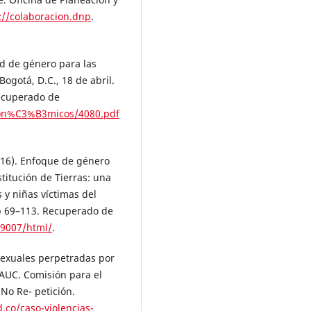
://colaboracion.dnp
.
ad de género para las
Bogotá, D.C., 18 de abril.
ecuperado de
Econ%C3%B3micos/4080.pdf
016). Enfoque de género
titución de Tierras: una
 y niñas víctimas del
pp 69–113. Recuperado de
49007/html/
.
sexuales perpetradas por
 AUC. Comisión para el
 No Re- petición.
.co/caso-violencias-