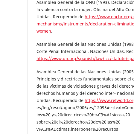
Asamblea General de la ONU (1993). Declaración
la violencia contra la mujer. Oficina del Alto C
Unidas. Recuperado de
https://www.ohchr.org/
mechanisms/instruments/declaration-eliminatio
women
.
Asamblea General de las Naciones Unidas (1998)
Corte Penal Internacional. Naciones Unidas. Re
https://www.un.org/spanish/law/icc/statute/spa
Asamblea General de las Naciones Unidas (2005)
Principios y directrices fundamentales sobre el 
de las víctimas de violaciones graves del derech
derechos humanos y del derecho inter- naciona
Unidas. Recuperado de
https://www.refworld.or
es/leg/resol/agonu/2006/es/12095#:~:text=Gen
ios%20 y%20directrices%20b%C3%A1sicos%20
sobre%20el%20derecho%20de%20las%20
v%C3%ADctimas,interponer%20recursos