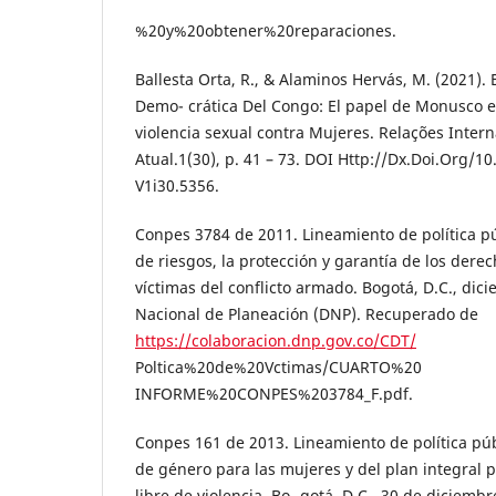
%20y%20obtener%20reparaciones.
Ballesta Orta, R., & Alaminos Hervás, M. (2021). 
Demo- crática Del Congo: El papel de Monusco en
violencia sexual contra Mujeres. Relações Inte
Atual.1(30), p. 41 – 73. DOI Http://Dx.Doi.Org/1
V1i30.5356.
Conpes 3784 de 2011. Lineamiento de política pú
de riesgos, la protección y garantía de los dere
víctimas del conflicto armado. Bogotá, D.C., di
Nacional de Planeación (DNP). Recuperado de
https://colaboracion.dnp.gov.co/CDT/
Poltica%20de%20Vctimas/CUARTO%20
INFORME%20CONPES%203784_F.pdf.
Conpes 161 de 2013. Lineamiento de política pú
de género para las mujeres y del plan integral 
libre de violencia. Bo- gotá, D.C., 30 de diciemb