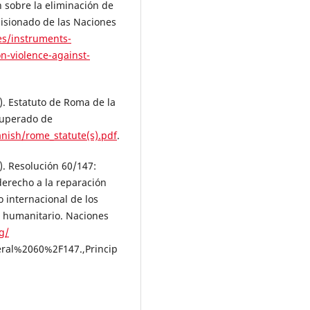
 sobre la eliminación de
omisionado de las Naciones
es/instruments-
n-violence-against-
. Estatuto de Roma de la
cuperado de
nish/rome_statute(s).pdf
.
. Resolución 60/147:
derecho a la reparación
o internacional de los
l humanitario. Naciones
g/
eral%2060%2F147.,Princip