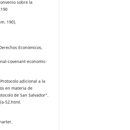
Convenio sobre la
C190
úm. 190).
 Derechos Económicos,
/
nal-covenant-economic-
rotocolo adicional a la
os en materia de
otocolo de San Salvador”.
/a-52.html.
harter.