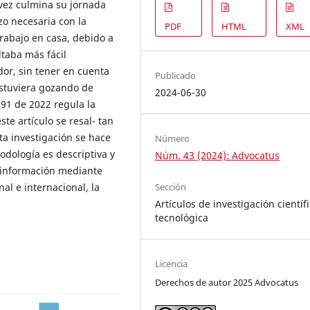
 vez culmina su jornada
izo necesaria con la
PDF
HTML
XML
 trabajo en casa, debido a
ltaba más fácil
or, sin tener en cuenta
Publicado
estuviera gozando de
2024-06-30
191 de 2022 regula la
te artículo se resal- tan
ta investigación se hace
Número
dología es descriptiva y
Núm. 43 (2024): Advocatus
ó información mediante
nal e internacional, la
Sección
Artículos de investigación científi
tecnológica
Licencia
Derechos de autor 2025 Advocatus