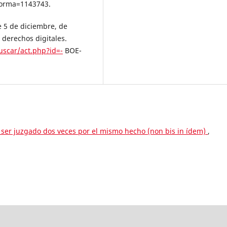
Norma=1143743.
e 5 de diciembre, de
 derechos digitales.
uscar/act.php?id=-
BOE-
o ser juzgado dos veces por el mismo hecho (non bis in ídem)
,