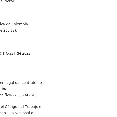
a- boral.
tica de Colombia.
s 25y 53).
cia C-331 de 2023.
en legal del contrato de
tina.
al/ley-27555-342345.
a el Código del Trabajo en
ongre- so Nacional de