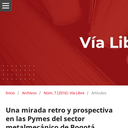
Inicio
/
Archivos
/
Núm. 7 (2016): Vía Libre
/
Artículos
Una mirada retro y prospectiva
en las Pymes del sector
metalmecánico de Bogotá