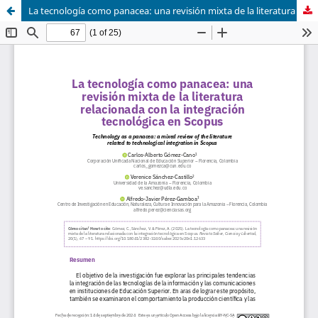
La tecnología como panacea: una revisión mixta de la literatura relacionada con la integración tecnológica en SCOPUS