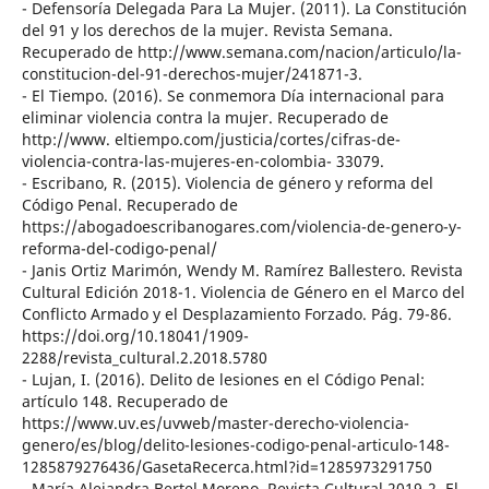
- Defensoría Delegada Para La Mujer. (2011). La Constitución
del 91 y los derechos de la mujer. Revista Semana.
Recuperado de http://www.semana.com/nacion/articulo/la-
constitucion-del-91-derechos-mujer/241871-3.
- El Tiempo. (2016). Se conmemora Día internacional para
eliminar violencia contra la mujer. Recuperado de
http://www. eltiempo.com/justicia/cortes/cifras-de-
violencia-contra-las-mujeres-en-colombia- 33079.
- Escribano, R. (2015). Violencia de género y reforma del
Código Penal. Recuperado de
https://abogadoescribanogares.com/violencia-de-genero-y-
reforma-del-codigo-penal/
- Janis Ortiz Marimón, Wendy M. Ramírez Ballestero. Revista
Cultural Edición 2018-1. Violencia de Género en el Marco del
Conflicto Armado y el Desplazamiento Forzado. Pág. 79-86.
https://doi.org/10.18041/1909-
2288/revista_cultural.2.2018.5780
- Lujan, I. (2016). Delito de lesiones en el Código Penal:
artículo 148. Recuperado de
https://www.uv.es/uvweb/master-derecho-violencia-
genero/es/blog/delito-lesiones-codigo-penal-articulo-148-
1285879276436/GasetaRecerca.html?id=1285973291750
- María Alejandra Bertel Moreno. Revista Cultural 2019-2. El