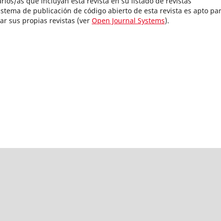
rios/as que incluyan esta revista en su listado de revistas
istema de publicación de código abierto de esta revista es apto pa
ar sus propias revistas (ver
Open Journal Systems
).