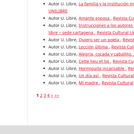
Autor U. Libre,
La familia y la institución 
UNILIBRE
Autor U. Libre,
Amante esposa
,
Revista Cu
Autor U. Libre,
Instrucciones a los autores 
libre – sede cartagena
,
Revista Cultural U
Autor U. Libre,
Quiero ser un poeta
,
Revis
Autor U. Libre,
Lección última
,
Revista Cul
Autor U. Libre,
Alegría, cocada y caballito.
Autor U. Libre,
Cette lieu et toi
,
Revista Cu
Autor U. Libre,
Hormiguita incansable
,
Re
Autor U. Libre,
Un día así
,
Revista Cultura
Autor U. Libre,
Mi madre
,
Revista Cultural
1
2
3
4
>
>>