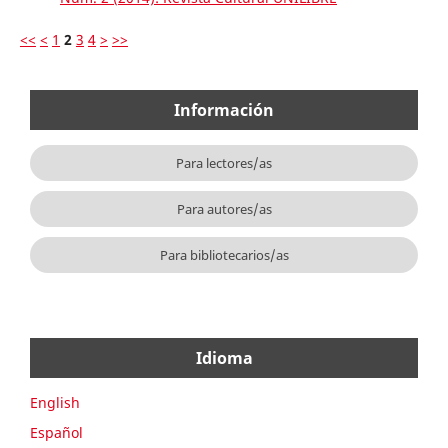
<<
<
1
2
3
4
>
>>
Información
Para lectores/as
Para autores/as
Para bibliotecarios/as
Idioma
English
Español