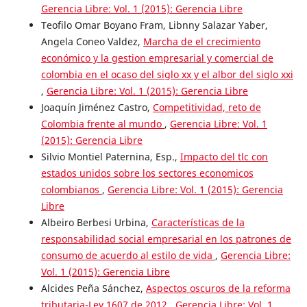
Gerencia Libre: Vol. 1 (2015): Gerencia Libre
Teofilo Omar Boyano Fram, Libnny Salazar Yaber,
Angela Coneo Valdez,
Marcha de el crecimiento
económico y la gestion empresarial y comercial de
colombia en el ocaso del siglo xx y el albor del siglo xxi
,
Gerencia Libre: Vol. 1 (2015): Gerencia Libre
Joaquín Jiménez Castro,
Competitividad, reto de
Colombia frente al mundo
,
Gerencia Libre: Vol. 1
(2015): Gerencia Libre
Silvio Montiel Paternina, Esp.,
Impacto del tlc con
estados unidos sobre los sectores economicos
colombianos
,
Gerencia Libre: Vol. 1 (2015): Gerencia
Libre
Albeiro Berbesi Urbina,
Características de la
responsabilidad social empresarial en los patrones de
consumo de acuerdo al estilo de vida
,
Gerencia Libre:
Vol. 1 (2015): Gerencia Libre
Alcides Peña Sánchez,
Aspectos oscuros de la reforma
tributaria-Ley 1607 de 2012
,
Gerencia Libre: Vol. 1