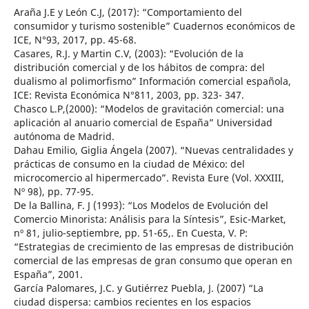
Araña J.E y León C.J, (2017): “Comportamiento del
consumidor y turismo sostenible” Cuadernos económicos de
ICE, N°93, 2017, pp. 45-68.
Casares, R.J. y Martin C.V, (2003): “Evolución de la
distribución comercial y de los hábitos de compra: del
dualismo al polimorfismo” Información comercial española,
ICE: Revista Económica N°811, 2003, pp. 323- 347.
Chasco L.P,(2000): “Modelos de gravitación comercial: una
aplicación al anuario comercial de España” Universidad
autónoma de Madrid.
Dahau Emilio, Giglia Ángela (2007). “Nuevas centralidades y
prácticas de consumo en la ciudad de México: del
microcomercio al hipermercado”. Revista Eure (Vol. XXXIII,
Nº 98), pp. 77-95.
De la Ballina, F. J (1993): “Los Modelos de Evolución del
Comercio Minorista: Análisis para la Síntesis”, Esic-Market,
nº 81, julio-septiembre, pp. 51-65,. En Cuesta, V. P:
“Estrategias de crecimiento de las empresas de distribución
comercial de las empresas de gran consumo que operan en
España”, 2001.
García Palomares, J.C. y Gutiérrez Puebla, J. (2007) “La
ciudad dispersa: cambios recientes en los espacios