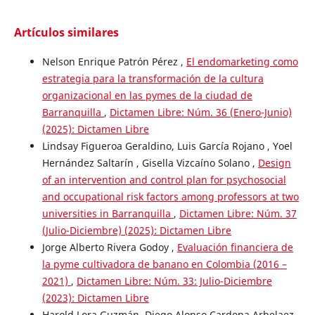
Artículos similares
Nelson Enrique Patrón Pérez ,
El endomarketing como
estrategia para la transformación de la cultura
organizacional en las pymes de la ciudad de
Barranquilla
,
Dictamen Libre: Núm. 36 (Enero-Junio)
(2025): Dictamen Libre
Lindsay Figueroa Geraldino, Luis García Rojano , Yoel
Hernández Saltarín , Gisella Vizcaíno Solano ,
Design
of an intervention and control plan for psychosocial
and occupational risk factors among professors at two
universities in Barranquilla
,
Dictamen Libre: Núm. 37
(Julio-Diciembre) (2025): Dictamen Libre
Jorge Alberto Rivera Godoy ,
Evaluación financiera de
la pyme cultivadora de banano en Colombia (2016 –
2021)
,
Dictamen Libre: Núm. 33: Julio-Diciembre
(2023): Dictamen Libre
Harold Lora Guzmán, Diego Alonso Cardona Arbelaez,