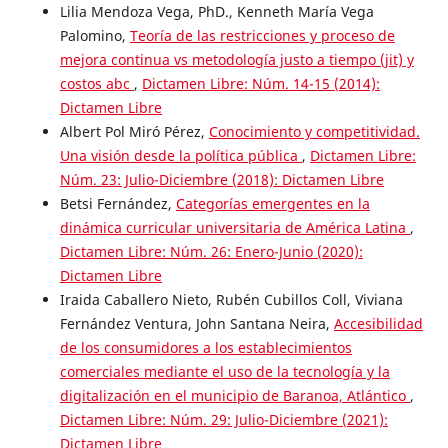
Lilia Mendoza Vega, PhD., Kenneth María Vega
Palomino,
Teoría de las restricciones y proceso de
mejora continua vs metodología justo a tiempo (jit) y
costos abc
,
Dictamen Libre: Núm. 14-15 (2014):
Dictamen Libre
Albert Pol Miró Pérez,
Conocimiento y competitividad.
Una visión desde la política pública
,
Dictamen Libre:
Núm. 23: Julio-Diciembre (2018): Dictamen Libre
Betsi Fernández,
Categorías emergentes en la
dinámica curricular universitaria de América Latina
,
Dictamen Libre: Núm. 26: Enero-Junio (2020):
Dictamen Libre
Iraida Caballero Nieto, Rubén Cubillos Coll, Viviana
Fernández Ventura, John Santana Neira,
Accesibilidad
de los consumidores a los establecimientos
comerciales mediante el uso de la tecnología y la
digitalización en el municipio de Baranoa, Atlántico
,
Dictamen Libre: Núm. 29: Julio-Diciembre (2021):
Dictamen Libre