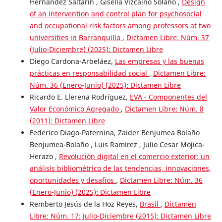
Hernández Saltarín , Gisella Vizcaíno Solano ,
Design
of an intervention and control plan for psychosocial
and occupational risk factors among professors at two
universities in Barranquilla
,
Dictamen Libre: Núm. 37
(Julio-Diciembre) (2025): Dictamen Libre
Diego Cardona-Arbeláez,
Las empresas y las buenas
prácticas en responsabilidad social
,
Dictamen Libre:
Núm. 36 (Enero-Junio) (2025): Dictamen Libre
Ricardo E. Llerena Rodríguez,
EVA - Componentes del
Valor Económico Agregado
,
Dictamen Libre: Núm. 8
(2011): Dictamen Libre
Federico Diago-Paternina, Zaider Benjumea Bolaño
Benjumea-Bolaño , Luis Ramírez , Julio Cesar Mojica-
Herazo ,
Revolución digital en el comercio exterior: un
análisis bibliométrico de las tendencias, innovaciones,
oportunidades y desafíos
,
Dictamen Libre: Núm. 36
(Enero-Junio) (2025): Dictamen Libre
Remberto Jesús de la Hoz Reyes,
Brasil
,
Dictamen
Libre: Núm. 17: Julio-Diciembre (2015): Dictamen Libre