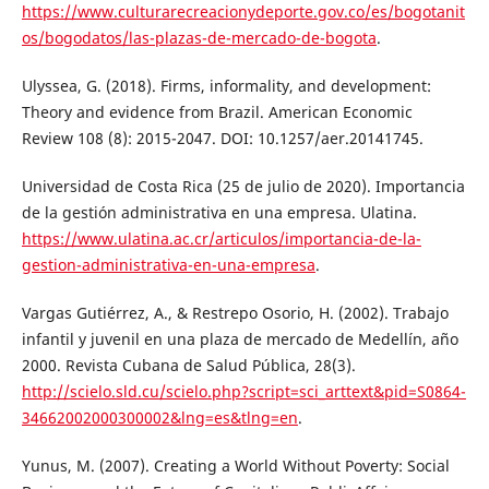
https://www.culturarecreacionydeporte.gov.co/es/bogotanit
os/bogodatos/las-plazas-de-mercado-de-bogota
.
Ulyssea, G. (2018). Firms, informality, and development:
Theory and evidence from Brazil. American Economic
Review 108 (8): 2015-2047. DOI: 10.1257/aer.20141745.
Universidad de Costa Rica (25 de julio de 2020). Importancia
de la gestión administrativa en una empresa. Ulatina.
https://www.ulatina.ac.cr/articulos/importancia-de-la-
gestion-administrativa-en-una-empresa
.
Vargas Gutiérrez, A., & Restrepo Osorio, H. (2002). Trabajo
infantil y juvenil en una plaza de mercado de Medellín, año
2000. Revista Cubana de Salud Pública, 28(3).
http://scielo.sld.cu/scielo.php?script=sci_arttext&pid=S0864-
34662002000300002&lng=es&tlng=en
.
Yunus, M. (2007). Creating a World Without Poverty: Social