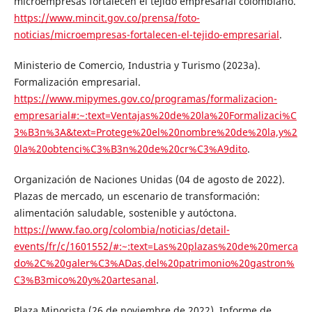
microempresas fortalecen el tejido empresarial colombiano.
https://www.mincit.gov.co/prensa/foto-
noticias/microempresas-fortalecen-el-tejido-empresarial
.
Ministerio de Comercio, Industria y Turismo (2023a).
Formalización empresarial.
https://www.mipymes.gov.co/programas/formalizacion-
empresarial#:~:text=Ventajas%20de%20la%20Formalizaci%C
3%B3n%3A&text=Protege%20el%20nombre%20de%20la,y%2
0la%20obtenci%C3%B3n%20de%20cr%C3%A9dito
.
Organización de Naciones Unidas (04 de agosto de 2022).
Plazas de mercado, un escenario de transformación:
alimentación saludable, sostenible y autóctona.
https://www.fao.org/colombia/noticias/detail-
events/fr/c/1601552/#:~:text=Las%20plazas%20de%20merca
do%2C%20galer%C3%ADas,del%20patrimonio%20gastron%
C3%B3mico%20y%20artesanal
.
Plaza Minorista (26 de noviembre de 2022). Informe de