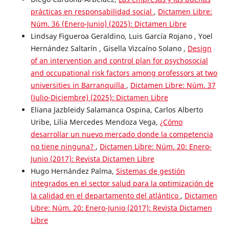
prácticas en responsabilidad social
,
Dictamen Libre:
Núm. 36 (Enero-Junio) (2025): Dictamen Libre
Lindsay Figueroa Geraldino, Luis García Rojano , Yoel
Hernández Saltarín , Gisella Vizcaíno Solano ,
Design
of an intervention and control plan for psychosocial
and occupational risk factors among professors at two
universities in Barranquilla
,
Dictamen Libre: Núm. 37
(Julio-Diciembre) (2025): Dictamen Libre
Eliana Jazbleidy Salamanca Ospina, Carlos Alberto
Uribe, Lilia Mercedes Mendoza Vega,
¿Cómo
desarrollar un nuevo mercado donde la competencia
no tiene ninguna?
,
Dictamen Libre: Núm. 20: Enero-
Junio (2017): Revista Dictamen Libre
Hugo Hernández Palma,
Sistemas de gestión
integrados en el sector salud para la optimización de
la calidad en el departamento del atlántico
,
Dictamen
Libre: Núm. 20: Enero-Junio (2017): Revista Dictamen
Libre