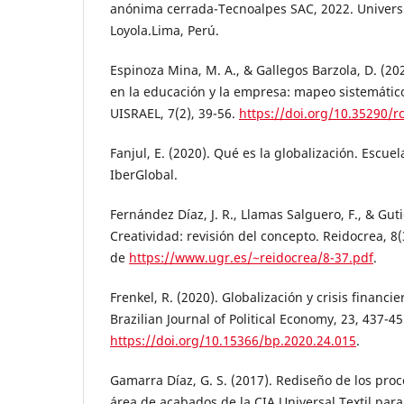
anónima cerrada-Tecnoalpes SAC, 2022. Univers
Loyola.Lima, Perú.
Espinoza Mina, M. A., & Gallegos Barzola, D. (20
en la educación y la empresa: mapeo sistemático.
UISRAEL, 7(2), 39-56.
https://doi.org/10.35290/r
Fanjul, E. (2020). Qué es la globalización. Escue
IberGlobal.
Fernández Díaz, J. R., Llamas Salguero, F., & Gut
Creatividad: revisión del concepto. Reidocrea, 
de
https://www.ugr.es/~reidocrea/8-37.pdf
.
Frenkel, R. (2020). Globalización y crisis financi
Brazilian Journal of Political Economy, 23, 437-45
https://doi.org/10.15366/bp.2020.24.015
.
Gamarra Díaz, G. S. (2017). Rediseño de los proc
área de acabados de la CIA Universal Textil par