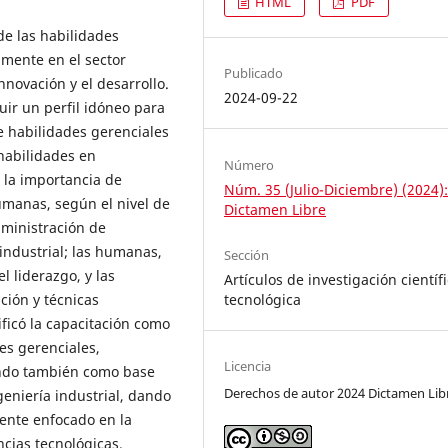
HTML
PDF
de las habilidades
mente en el sector
Publicado
novación y el desarrollo.
2024-09-22
ruir un perfil idóneo para
e habilidades gerenciales
 habilidades en
Número
 la importancia de
Núm. 35 (Julio-Diciembre) (2024)
umanas, según el nivel de
Dictamen Libre
dministración de
 industrial; las humanas,
Sección
l liderazgo, y las
Artículos de investigación científi
tecnológica
ción y técnicas
ificó la capacitación como
es gerenciales,
Licencia
iendo también como base
Derechos de autor 2024 Dictamen Lib
eniería industrial, dando
ente enfocado en la
cias tecnológicas.