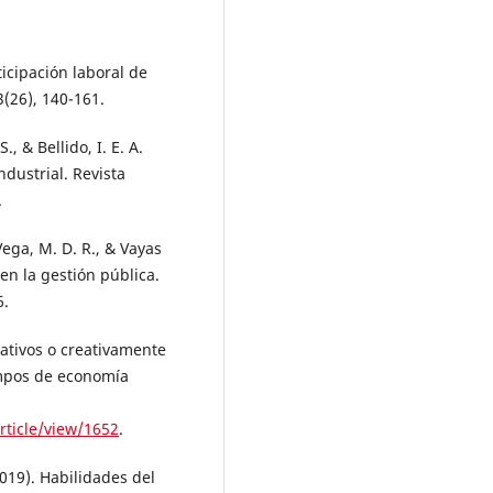
rticipación laboral de
(26), 140-161.
S., & Bellido, I. E. A.
ndustrial. Revista
.
Vega, M. D. R., & Vayas
 en la gestión pública.
6.
ativos o creativamente
empos de economía
rticle/view/1652
.
2019). Habilidades del