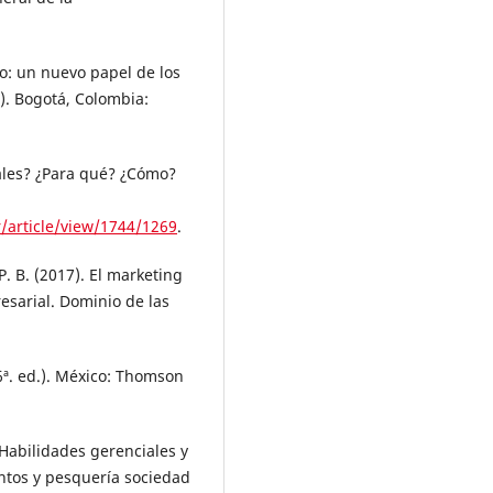
no: un nuevo papel de los
). Bogotá, Colombia:
uáles? ¿Para qué? ¿Cómo?
r/article/view/1744/1269
.
 P. B. (2017). El marketing
resarial. Dominio de las
(6ª. ed.). México: Thomson
. Habilidades gerenciales y
ntos y pesquería sociedad