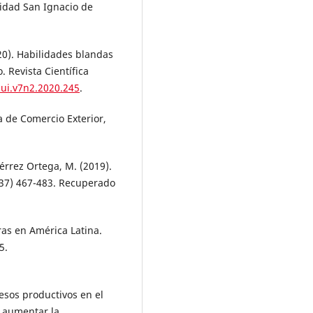
idad San Ignacio de
20). Habilidades blandas
 Revista Científica
cui.v7n2.2020.245
.
la de Comercio Exterior,
iérrez Ortega, M. (2019).
8(37) 467-483. Recuperado
eras en América Latina.
5.
esos productivos en el
a aumentar la