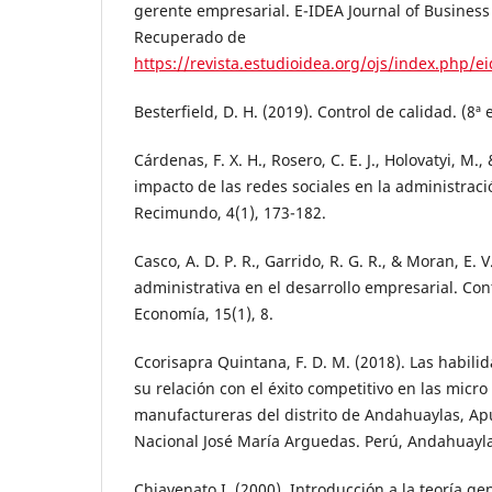
gerente empresarial. E-IDEA Journal of Business 
Recuperado de
https://revista.estudioidea.org/ojs/index.php/ei
Besterfield, D. H. (2019). Control de calidad. (8ª 
Cárdenas, F. X. H., Rosero, C. E. J., Holovatyi, M., 
impacto de las redes sociales en la administrac
Recimundo, 4(1), 173-182.
Casco, A. D. P. R., Garrido, R. G. R., & Moran, E. V
administrativa en el desarrollo empresarial. Con
Economía, 15(1), 8.
Ccorisapra Quintana, F. D. M. (2018). Las habil
su relación con el éxito competitivo en las mic
manufactureras del distrito de Andahuaylas, Ap
Nacional José María Arguedas. Perú, Andahuayla
Chiavenato I. (2000). Introducción a la teoría ge