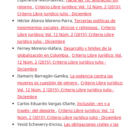
retorno
,
Criterio Libre Jurídico: Vol. 12 Núm. 2 (2015):
Criterio Libre Jurídico Julio - Diciembre
Héctor Alonso Moreno-Parra,
Tercerías políticas de
movimientos sociales, étnicos y religiosos
,
Criterio
Libre Jurídico: Vol. 12 Núm. 2 (2015): Criterio Libre
Jurídico Julio - Diciembre
Ferney Moreno-Viáfara,
Desarrollo y límites de la
globalización en Colombia
,
Criterio Libre Jurídico: Vol.
12 Núm. 2 (2015): Criterio Libre Jurídico Julio -
Diciembre
Damaris Barragán-Gamba,
La violencia contra las
mujeres es cuestión de género
,
Criterio Libre Jurídico:
Vol. 12 Núm. 2 (2015): Criterio Libre Jurídico Julio -
Diciembre
Carlos Eduardo Vargas-Olarte,
Inclusión –en y a
través– del deporte
,
Criterio Libre Jurídico: Vol. 12
Núm. 2 (2015): Criterio Libre Jurídico Julio - Diciembre
Yesid Echeverry-Enciso,
Las obligaciones civiles y las