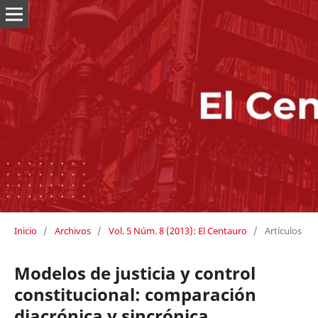
Inicio
/
Archivos
/
Vol. 5 Núm. 8 (2013): El Centauro
/
Artículos
Modelos de justicia y control
constitucional: comparación
diacrónica y sincrónica