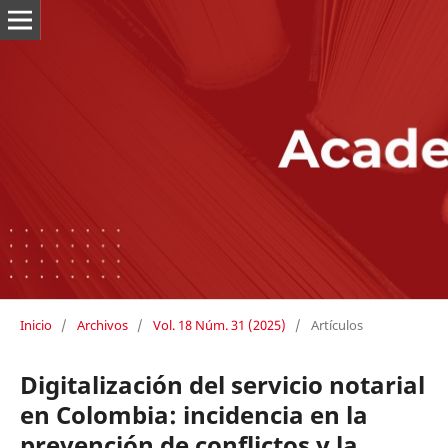
Inicio
/
Archivos
/
Vol. 18 Núm. 31 (2025)
/
Artículos
Digitalización del servicio notarial
en Colombia: incidencia en la
prevención de conflictos y la