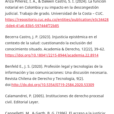
Ariza Piñerez, I. A., & Dakwin Castro, S. I. (2024). La función
notarial en Colombia y su impacto en la descongestión
judicial. Trabajo de grado. Universidad de la Costa – CUC.
https://repositorio.cuc.edu.co/entities/publication/e3c34428
-6de4-41a6-83b5-597444f72b85
Becerra Castro, J. P. (2023). Injusticia epistémica en el
contexto de la salud: cuestionando la exclusión del
conocimiento situado. Academia & Derecho, 12(22), 39–62.
https://doi.org/10.18041/2215-8944/academia.22.8914
Benfeld E., J. S. (2020). Profesión legal y tecnologías de la
información y las comunicaciones: Una discusión necesaria.
Revista Chilena de Derecho y Tecnología, 9(2).
doi:
http://dx.doi.org/10.5354/0719-2584.2020.53309
Calamandrei, P. (2005). Instituciones de derecho procesal
civil. Editorial Leyer.
Cappelletti, M., & Garth, B. G. (1996). El acceso a la justicia: