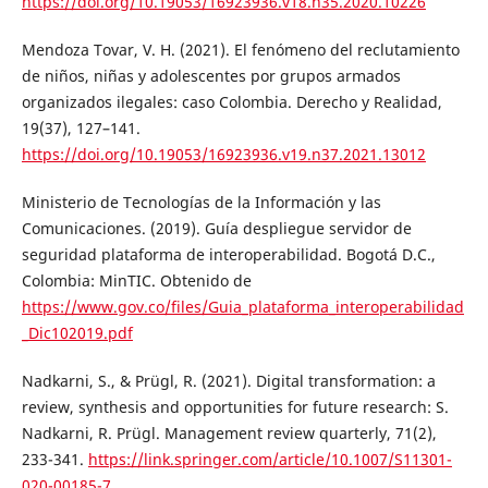
https://doi.org/10.19053/16923936.v18.n35.2020.10226
Mendoza Tovar, V. H. (2021). El fenómeno del reclutamiento
de niños, niñas y adolescentes por grupos armados
organizados ilegales: caso Colombia. Derecho y Realidad,
19(37), 127–141.
https://doi.org/10.19053/16923936.v19.n37.2021.13012
Ministerio de Tecnologías de la Información y las
Comunicaciones. (2019). Guía despliegue servidor de
seguridad plataforma de interoperabilidad. Bogotá D.C.,
Colombia: MinTIC. Obtenido de
https://www.gov.co/files/Guia_plataforma_interoperabilidad
_Dic102019.pdf
Nadkarni, S., & Prügl, R. (2021). Digital transformation: a
review, synthesis and opportunities for future research: S.
Nadkarni, R. Prügl. Management review quarterly, 71(2),
233-341.
https://link.springer.com/article/10.1007/S11301-
020-00185-7