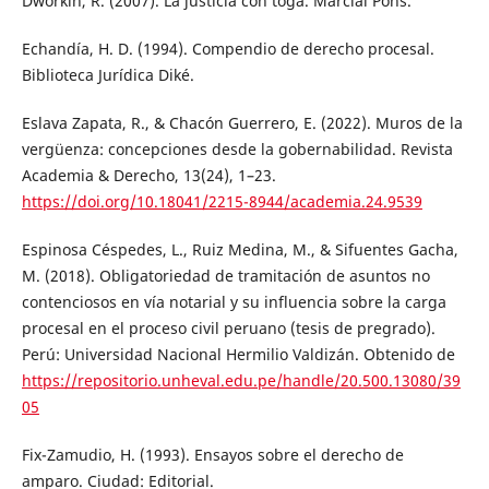
Dworkin, R. (2007). La justicia con toga. Marcial Pons.
Echandía, H. D. (1994). Compendio de derecho procesal.
Biblioteca Jurídica Diké.
Eslava Zapata, R., & Chacón Guerrero, E. (2022). Muros de la
vergüenza: concepciones desde la gobernabilidad. Revista
Academia & Derecho, 13(24), 1–23.
https://doi.org/10.18041/2215-8944/academia.24.9539
Espinosa Céspedes, L., Ruiz Medina, M., & Sifuentes Gacha,
M. (2018). Obligatoriedad de tramitación de asuntos no
contenciosos en vía notarial y su influencia sobre la carga
procesal en el proceso civil peruano (tesis de pregrado).
Perú: Universidad Nacional Hermilio Valdizán. Obtenido de
https://repositorio.unheval.edu.pe/handle/20.500.13080/39
05
Fix-Zamudio, H. (1993). Ensayos sobre el derecho de
amparo. Ciudad: Editorial.