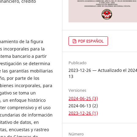
inanciero, crédito
PDF ESPAÑOL
onamiento de la figura
s incorporales para la
stema bancario a partir
Publicado
nvestigación se determina
2023-12-26 — Actualizado el 202
e las garantías mobiliarias
13
o, por parte de los
 bienes incorporales, para
Versiones
igativo se toma un
2024-06-25 (3)
, un enfoque histórico
2024-06-13 (2)
ter comprensivo y el uso
2023-12-26 (1)
ecundarias de información
itativo de datos, en
tas, encuestas y rastreo
Número
iana de Cámaras de