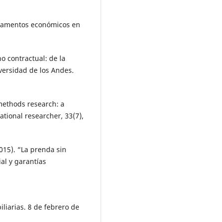
undamentos económicos en
ho contractual: de la
versidad de los Andes.
methods research: a
ional researcher, 33(7),
2015). “La prenda sin
al y garantías
liarias. 8 de febrero de