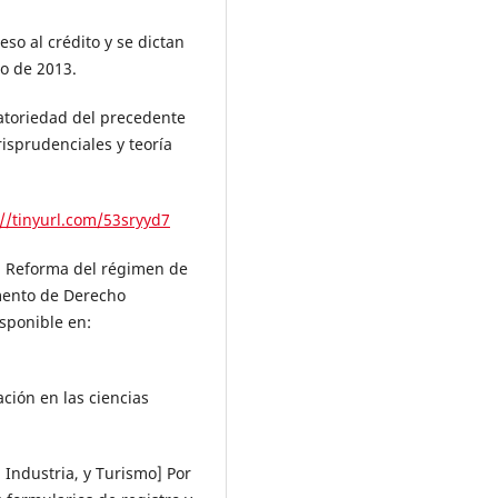
so al crédito y se dictan
o de 2013.
gatoriedad del precedente
risprudenciales y teoría
://tinyurl.com/53sryyd7
. Reforma del régimen de
mento de Derecho
isponible en:
ación en las ciencias
 Industria, y Turismo] Por