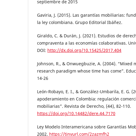
septiembre de 2015
Gaviria, J. (2015). Las garantías mobiliarias: f
la ley colombiana. Grupo Editorial Ibáñez.
Giraldo, C. & Durán, J. (2021). Estudios de derec
compraventa a las economías colaborativas. Uni
DOI:
http://dx.doi.org/10.15425/2017.404
Johnson, R., & Onwuegbuzie, A. (2004). “Mixed 
research paradigm whose time has come”. Educat
14-26
León-Robayo, E. I., & González-Umbarila, E. G. (
apoderamiento en Colombia: regulación comerci
mobiliarias”. Revista de Derecho, (44), 82-110.
https://doi.org/10.14482/dere.44.7170
Ley Modelo Interamericana sobre Garantías Mobi
2002.
https://tinyurl.com/2zazmfh2