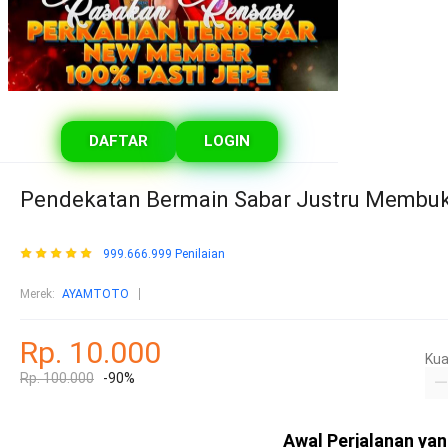
DAFTAR
LOGIN
Pendekatan Bermain Sabar Justru Membuk
999.666.999 Penilaian
Merek:
AYAMTOTO
Rp. 10.000
Kua
Rp. 100.000
-90%
Awal Perjalanan yan