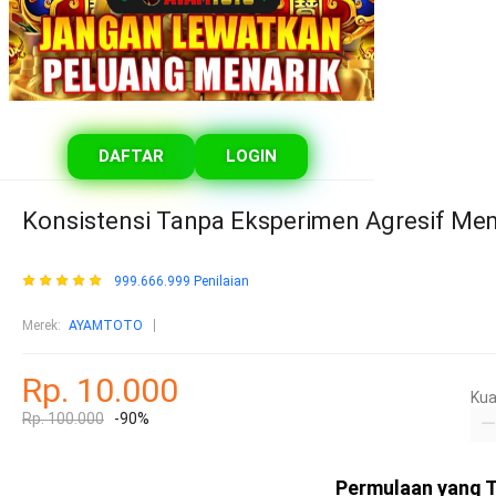
DAFTAR
LOGIN
Konsistensi Tanpa Eksperimen Agresif Mem
999.666.999 Penilaian
Merek:
AYAMTOTO
Rp. 10.000
Kua
Rp. 100.000
-90%
Permulaan yang T