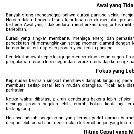
Awal yang Tida
Banyak orang menganggap bahwa durasi panjang selalu menja
Namun dalam Phoenix Rises, keputusan untuk menjalani proses
berbeda. Awal yang tidak berlarut memberikan ruang untuk melih
berlebihan.
Durasi yang singkat membantu menjaga energi dan perhatian t
pendekatan ini memungkinkan setiap momen diamati dengan lebi
karena tidak tertutup oleh proses yang terlalu panjang.
Pendekatan awal seperti ini juga menciptakan kesan ringan. Pr
pengalaman terasa lebih segar dan terbuka terhadap kemungkina
Fokus yang Leb
Keputusan bermain singkat membawa dampak langsung pada kua
membuat setiap detail lebih mudah ditangkap. Tidak ada dist
perhatian.
Ketika waktu dibatasi, pikiran cenderung bekerja lebih efis
sehingga proses berjalan lebih terarah. Fokus tidak lagi te
berlangsung.
Hasilnya adalah pengalaman yang terasa padat namun berm
dengan lebih cepat dan menciptakan keterhubungan yang kuat den
Ritme Cepat yang M