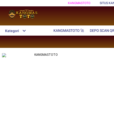
KANGMASTOTO
SITUS K
KANGMASTOTO 🚀
DEPO SCAN QR
Kategori