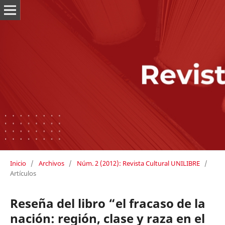
Inicio
/
Archivos
/
Núm. 2 (2012): Revista Cultural UNILIBRE
/
Artículos
Reseña del libro “el fracaso de la
nación: región, clase y raza en el