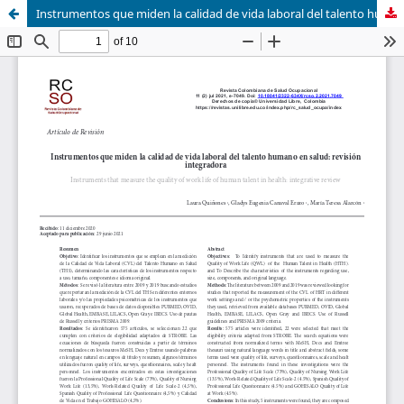
Instrumentos que miden la calidad de vida laboral del talento humano en salud: revisión integradora