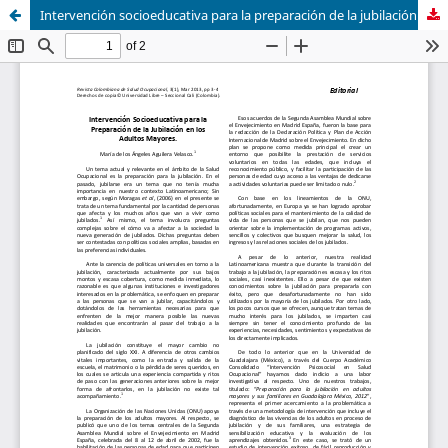
Intervención socioeducativa para la preparación de la jubilación en los adultos mayores