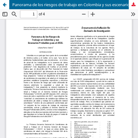
Panorama de los riesgos de trabajo en Colombia y sus escenarios probables para el 2016