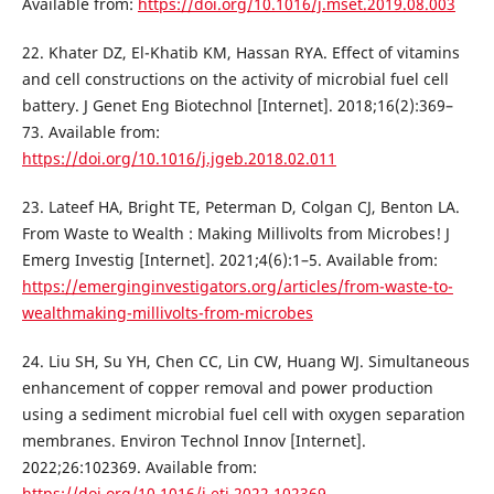
Available from:
https://doi.org/10.1016/j.mset.2019.08.003
22. Khater DZ, El-Khatib KM, Hassan RYA. Effect of vitamins
and cell constructions on the activity of microbial fuel cell
battery. J Genet Eng Biotechnol [Internet]. 2018;16(2):369–
73. Available from:
https://doi.org/10.1016/j.jgeb.2018.02.011
23. Lateef HA, Bright TE, Peterman D, Colgan CJ, Benton LA.
From Waste to Wealth : Making Millivolts from Microbes! J
Emerg Investig [Internet]. 2021;4(6):1–5. Available from:
https://emerginginvestigators.org/articles/from-waste-to-
wealthmaking-millivolts-from-microbes
24. Liu SH, Su YH, Chen CC, Lin CW, Huang WJ. Simultaneous
enhancement of copper removal and power production
using a sediment microbial fuel cell with oxygen separation
membranes. Environ Technol Innov [Internet].
2022;26:102369. Available from:
https://doi.org/10.1016/j.eti.2022.102369