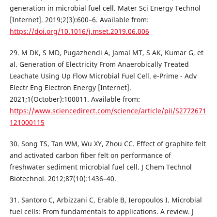
generation in microbial fuel cell. Mater Sci Energy Technol
[Internet]. 2019;2(3):600–6. Available from:
https://doi.org/10.1016/j.mset.2019.06.006
29. M DK, S MD, Pugazhendi A, Jamal MT, S AK, Kumar G, et
al. Generation of Electricity From Anaerobically Treated
Leachate Using Up Flow Microbial Fuel Cell. e-Prime - Adv
Electr Eng Electron Energy [Internet].
2021;1(October):100011. Available from:
https://www.sciencedirect.com/science/article/pii/S2772671
121000115
30. Song TS, Tan WM, Wu XY, Zhou CC. Effect of graphite felt
and activated carbon fiber felt on performance of
freshwater sediment microbial fuel cell. J Chem Technol
Biotechnol. 2012;87(10):1436–40.
31. Santoro C, Arbizzani C, Erable B, Ieropoulos I. Microbial
fuel cells: From fundamentals to applications. A review. J