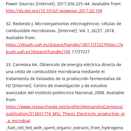
Power Sources [Internet]. 2017;356:225–44. Available from:
http://dx.doi.org/10.1016/j.jpowsour.2017.03.109
32. Redondo J. Microorganismos electrogénicos: células de
combustible microbianas. [Internet]. Vol. I, 26/27. 2018.
Available from:
https://ebuah.uah.es/dspace/handle/10017/37227https://e
buah.uah.es/dspace/handle/100
17/37227
33. Carmona AA. Obtención de energía eléctrica directa de
una celda de combustible microbiana mediante el
tratamiento de lixiviados de la producción fermentativa de
H2 [Internet]. Centro de investigación y de estudios
avanzados del instituto politecnico Nacional; 2008. Available
from:
https://www.researchgate.net/profile/AlessandroCarmona/
publication/313651774_MSc_Thesis_Electricity_production_in
_a_microbial
_fuel_cell_fed_with_spent_organic_extracts_from_hydrogeno