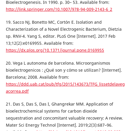
Bioelectrogenesis. In 1990. p. 30– 53. Available from:
http://link.springer.com/10.1007/978-94-009-2143-6_2
19. Sacco NJ, Bonetto MC, Cortón E. Isolation and
Characterization of a Novel Electrogenic Bacterium, Dietzia
sp. RNV-4. Yang S, editor. PLoS One [Internet]. 2017 Feb
13;12(2):e0169955. Available from:
https://dx.plos.org/10.1371/journal.pone.0169955
20. Vega L autonoma de barcelona. Microorganismos
bioelectrogenicos : ¿Qué son y cómo se utilizan? [Internet].
Barcelona; 2008. Available from:
https://ddd.uab.cat/pub/tfg/2015/143673/TFG_lissetdelaveg
acorrea.pdf
21. Das S, Das S, Das I, Ghangrekar MM. Application of
bioelectrochemical systems for carbon dioxide
sequestration and concomitant valuable recovery: A review.
Mater Sci Energy Technol [Internet]. 2019;2(3):687–96.