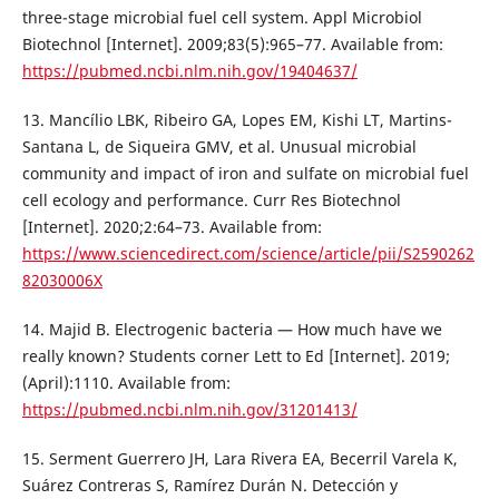
three-stage microbial fuel cell system. Appl Microbiol
Biotechnol [Internet]. 2009;83(5):965–77. Available from:
https://pubmed.ncbi.nlm.nih.gov/19404637/
13. Mancílio LBK, Ribeiro GA, Lopes EM, Kishi LT, Martins-
Santana L, de Siqueira GMV, et al. Unusual microbial
community and impact of iron and sulfate on microbial fuel
cell ecology and performance. Curr Res Biotechnol
[Internet]. 2020;2:64–73. Available from:
https://www.sciencedirect.com/science/article/pii/S2590262
82030006X
14. Majid B. Electrogenic bacteria — How much have we
really known? Students corner Lett to Ed [Internet]. 2019;
(April):1110. Available from:
https://pubmed.ncbi.nlm.nih.gov/31201413/
15. Serment Guerrero JH, Lara Rivera EA, Becerril Varela K,
Suárez Contreras S, Ramírez Durán N. Detección y