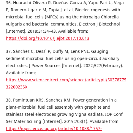
36. Huarachi-Olivera R, Dueñas-Gonza A, Yapo-Pari U, Vega
P, Romero-Ugarte M, Tapia J, et al. Bioelectrogenesis with
microbial fuel cells (MFCs) using the microalga Chlorella
vulgaris and bacterial communities. Electron J Biotechnol
[Internet]. 2018;31:34–43. Available from:
https://doi.org/10.1016/j.ejbt.2017.10.013
37. Sánchez C, Dessì P, Duffy M, Lens PNL. Gauging
sediment microbial fuel cells using open-circuit auxiliary
electrodes. J Power Sources [Internet]. 2022;527(February).
Available from:
https://www.sciencedirect.com/science/article/pii/S0378775
32200235X
38. Pamintuan KRS, Sanchez KM. Power generation in a
plant-microbial fuel cell assembly with graphite and
stainless steel electrodes growing Vigna Radiata. IOP Conf
Ser Mater Sci Eng [Internet]. 2019;703(1). Available from:
https://iopscience.iop.org/article/10.1088/1757-