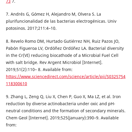
73
7.
7. Andrés G, Gómez H, Alejandro M, Olvera S. La
plurifuncionalidad de las bacterias electrogénicas. Univ
potosinos. 2017;211:4–10.
8. Revelo Romo DM, Hurtado Gutiérrez NH, Ruiz Pazos JO,
Pabón Figueroa LV, Ordóñez Ordóñez LA. Bacterial diversity
in the Cr(VI) reducing biocathode of a Microbial Fuel Cell
with salt bridge. Rev Argent Microbiol [Internet].
2019;51(2):110– 8. Available from:
https://www.sciencedirect.com/science/article/pii/S0325754
118300610
9. Zhang L, Zeng Q, Liu X, Chen P, Guo X, Ma LZ, et al. Iron
reduction by diverse actinobacteria under oxic and pH-
neutral conditions and the formation of secondary minerals.
Chem Geol [Internet]. 2019;525(January):390–9. Available
from: