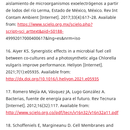
aislamiento de microorganismos exoelectrógenos a partir
de lodos del río Lerma, Estado de México, México. Rev Int
Contam Ambient [Internet]. 2017;33(4):617–28. Available
from:
https://www.scielo.org.mx/scielo.php?
script=sci_arttext&pid=S0188-
49992017000400617&lng=es&nrm=iso
16. Aiyer KS. Synergistic effects in a microbial fuel cell
between co-cultures and a photosynthetic alga Chlorella
vulgaris improve performance. Heliyon [Internet].
2021;7(1):e05935. Available from:
http://dx.doi.org/10.1016/j.heliyon.2021.e05935
17. Romero Mejía AA, Vásquez JA, Lugo González A.
Bacterias, fuente de energía para el futuro. Rev Tecnura
[Internet]. 2012;16(32):117. Available from:
http://www.scielo.org.co/pdf/tecn/v16n32/v16n32a11.pdf
18. Schoffeniels E, Margineanu D. Cell Membranes and