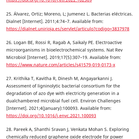
25. Álvarez, Ortiz; Moreno, L; Jumenez L. Bacterias eléctricas.
Dialnet [Internet]. 2011;4:74–7. Available from:
https://dialnet.unirioja.es/servlet/articulo?codigo=3837978
26. Logan BE, Rossi R, Ragab A, Saikaly PE. Electroactive
microorganisms in bioelectrochemical systems. Nat Rev
Microbiol [Internet]. 2019;17(5):307–19. Available from:
https://www.nature.com/articles/s41579-019-0173-x
27. Krithika T, Kavitha R, Dinesh M, Angayarkanni J.
Assessment of ligninolytic bacterial consortium for the
degradation of azo dye with electricity generation in a
dualchambered microbial fuel cell. Environ Challenges
[Internet]. 2021;4(January):100093. Available from:
https://doi.org/10.1016/j.envc.2021.100093
28. Pareek A, Shanthi Sravan J, Venkata Mohan S. Exploring
chemically reduced graphene oxide electrode for power