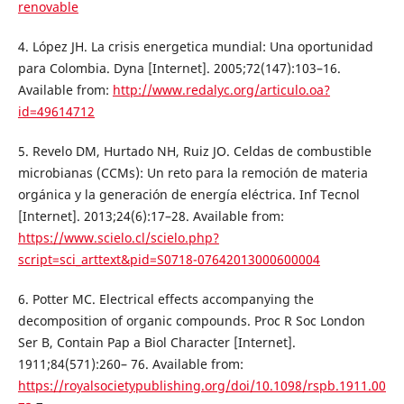
renovable
4. López JH. La crisis energetica mundial: Una oportunidad
para Colombia. Dyna [Internet]. 2005;72(147):103–16.
Available from:
http://www.redalyc.org/articulo.oa?
id=49614712
5. Revelo DM, Hurtado NH, Ruiz JO. Celdas de combustible
microbianas (CCMs): Un reto para la remoción de materia
orgánica y la generación de energía eléctrica. Inf Tecnol
[Internet]. 2013;24(6):17–28. Available from:
https://www.scielo.cl/scielo.php?
script=sci_arttext&pid=S0718-07642013000600004
6. Potter MC. Electrical effects accompanying the
decomposition of organic compounds. Proc R Soc London
Ser B, Contain Pap a Biol Character [Internet].
1911;84(571):260– 76. Available from:
https://royalsocietypublishing.org/doi/10.1098/rspb.1911.00