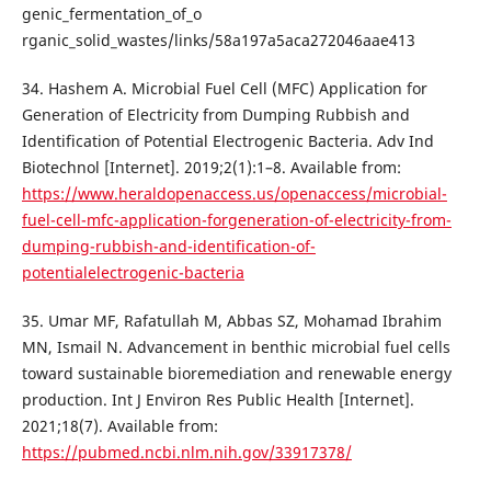
genic_fermentation_of_o
rganic_solid_wastes/links/58a197a5aca272046aae413
34. Hashem A. Microbial Fuel Cell (MFC) Application for
Generation of Electricity from Dumping Rubbish and
Identification of Potential Electrogenic Bacteria. Adv Ind
Biotechnol [Internet]. 2019;2(1):1–8. Available from:
https://www.heraldopenaccess.us/openaccess/microbial-
fuel-cell-mfc-application-forgeneration-of-electricity-from-
dumping-rubbish-and-identification-of-
potentialelectrogenic-bacteria
35. Umar MF, Rafatullah M, Abbas SZ, Mohamad Ibrahim
MN, Ismail N. Advancement in benthic microbial fuel cells
toward sustainable bioremediation and renewable energy
production. Int J Environ Res Public Health [Internet].
2021;18(7). Available from:
https://pubmed.ncbi.nlm.nih.gov/33917378/