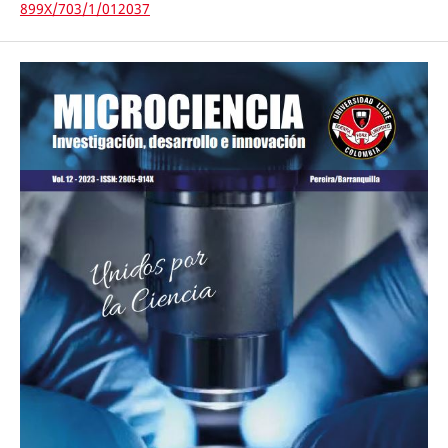
899X/703/1/012037