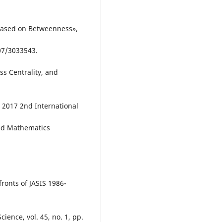
 Based on Betweenness»,
307/3033543.
ss Centrality, and
e 2017 2nd International
ed Mathematics
fronts of JASIS 1986-
ience, vol. 45, no. 1, pp.