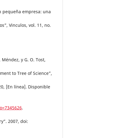
 en pequeña empresa: una
os”, Vinculos, vol. 11, no.
D. Méndez, y G. O. Tost,
ment to Tree of Science”,
20, [En línea]. Disponible
igo=7345626
.
y”. 2007, doi: