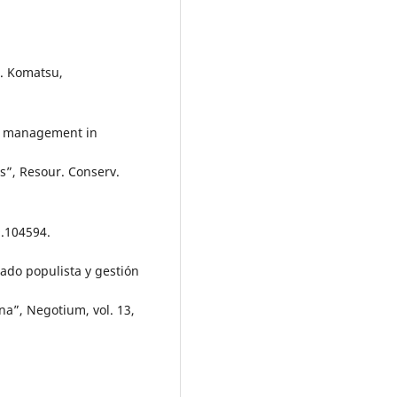
 K. Komatsu,
te management in
s”, Resour. Conserv.
9.104594.
Estado populista y gestión
na”, Negotium, vol. 13,