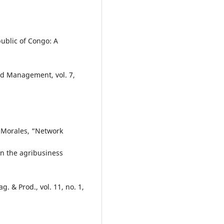
public of Congo: A
nd Management, vol. 7,
G. Morales, “Network
in the agribusiness
. & Prod., vol. 11, no. 1,