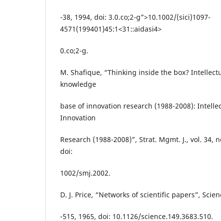
-38, 1994, doi: 3.0.co;2-g”>10.1002/(sici)1097-
4571(199401)45:1<31::aidasi4>
0.co;2-g.
M. Shafique, “Thinking inside the box? Intellectu
knowledge
base of innovation research (1988-2008): Intellec
Innovation
Research (1988-2008)”, Strat. Mgmt. J., vol. 34, n
doi:
1002/smj.2002.
D. J. Price, “Networks of scientific papers”, Scien
-515, 1965, doi: 10.1126/science.149.3683.510.