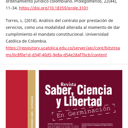
ordenamiento jurídico colombiano. Prolegómenos, 22(44),
11–34.
https://doi.org/10.18359/prole.3101
Torres, L. (2018). Análisis del contrato por prestación de
servicios, como una modalidad alterada al momento de dar
cumplimiento el mandato constitucional. Universidad
Católica de Colombia.
https://repository.ucatolica.edu.co/server/api/core/bitstrea
ms/6c8f0e1d-d34f-40d5-9e8a-d54e28af7bcb/content