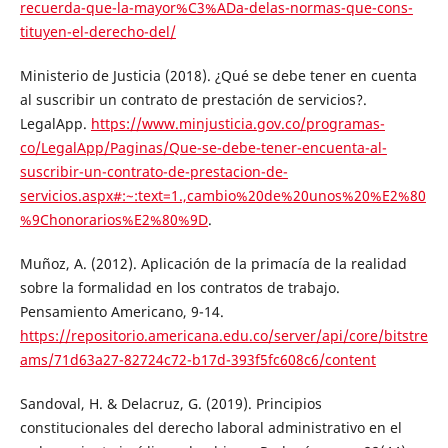
recuerda-que-la-mayor%C3%ADa-delas-normas-que-cons-
tituyen-el-derecho-del/
Ministerio de Justicia (2018). ¿Qué se debe tener en cuenta
al suscribir un contrato de prestación de servicios?.
LegalApp.
https://www.minjusticia.gov.co/programas-
co/LegalApp/Paginas/Que-se-debe-tener-encuenta-al-
suscribir-un-contrato-de-prestacion-de-
servicios.aspx#:~:text=1.,cambio%20de%20unos%20%E2%80
%9Chonorarios%E2%80%9D
.
Muñoz, A. (2012). Aplicación de la primacía de la realidad
sobre la formalidad en los contratos de trabajo.
Pensamiento Americano, 9-14.
https://repositorio.americana.edu.co/server/api/core/bitstre
ams/71d63a27-82724c72-b17d-393f5fc608c6/content
Sandoval, H. & Delacruz, G. (2019). Principios
constitucionales del derecho laboral administrativo en el