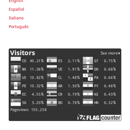
English
Español
Italiano
Português