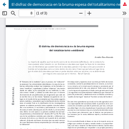
El disfraz de democracia en la bruma espesa del totalitarismo neoliberal