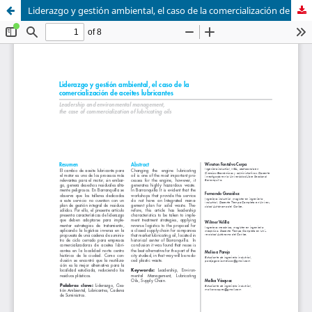
Liderazgo y gestión ambiental, el caso de la comercialización de aceites lubricantes