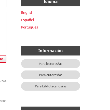
Idioma
English
Español
Português
Información
ar
Para lectores/as
Para autores/as
-244
Para bibliotecarios/as
entos