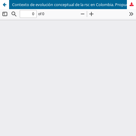
Contexto de evolución conceptual de la rsc en Colombia. Propuesta de un sistema econométrico de medición de índices de rsc en las pymes colombianas