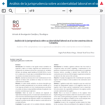
Análisis de la jurisprudencia sobre accidentalidad laboral en el sector construcción en Colombia